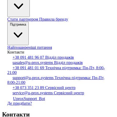
Стати партнером
Правила бренду
Підтримка
Найпоширеніші питання
Контакти
+38 091 481 96 07
Відділ продажів
uasales@u-prox.systems
Відділ продажів
+38 091 481 01 69
Технічна підтримка: Пн-Пт, 8:00-
21:00
support@u-prox.systems
Технічна підтримка: Пн-Пт,
8:00-21:00
+38 073 351 23 89
Сервісний центр
service@u-prox.systems
Сервісний центр
UproxSupport_Bot
Де придбати?
Контакти