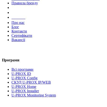
Правила бренду
Компанія
Про нас
Блог
Контакти
Сертифікати
Вакансії
Програми
Всі програми
U-PROX ID
U-PROX Config
СКУД U-PROX IP/WEB
U-PROX Home
U-PROX Installer
U-PROX Monitoring System
UMS Lite
Документація та завантаження