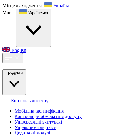
Місцезнаходження:
Україна
Мова:
Українська
English
Продукти
Контроль доступу
Мобільна ідентифікація
Контролери обмеження доступу
Універсальні зчитувачі
Управління ліфтами
Додаткові модулі