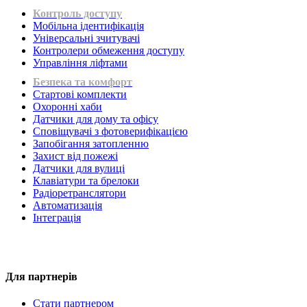
Контроль доступу
Мобільна ідентифікація
Універсальні зчитувачі
Контролери обмеження доступу
Управління ліфтами
Безпека та комфорт
Стартові комплекти
Охоронні хаби
Датчики для дому та офісу
Сповіщувачі з фотоверифікацією
Запобігання затопленню
Захист від пожежі
Датчики для вулиці
Клавіатури та брелоки
Радіоретранслятори
Автоматизація
Інтеграція
Для партнерів
Стати партнером