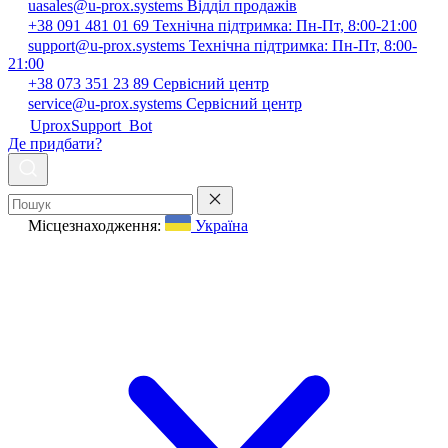
uasales@u-prox.systems
Відділ продажів
+38 091 481 01 69
Технічна підтримка: Пн-Пт, 8:00-21:00
support@u-prox.systems
Технічна підтримка: Пн-Пт, 8:00-
21:00
+38 073 351 23 89
Сервісний центр
service@u-prox.systems
Сервісний центр
UproxSupport_Bot
Де придбати?
Місцезнаходження:
Україна