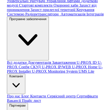
Універсальні зчитувачі
Управління ліфтами
Додаткові
модулі
Стартові комплекти
Охоронні хаби
Захист від
проникнення
Захист прилеглої території
Керування
Системою
Радіоретранслятори
Автоматизація
Інтеграція
Програмне забезпечення
Всі додатки
Документація
Завантаження
U-PROX ID
U-
PROX Config
СКУД U-PROX IP/WEB
U-PROX Home
U-
PROX Installer
U-PROX Monitoring System
UMS Lite
Компанія
Про нас
Блог
Контакти
Сервісний центр
Сертифікати
Вакансії
Прайс лист
Партнерам