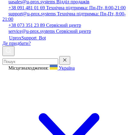
uasales@u-prox.systems
Відділ продажів
+38 091 481 01 69
Технічна підтримка: Пн-Пт, 8:00-21:00
support@u-prox.systems
Технічна підтримка: Пн-Пт, 8:00-
21:00
+38 073 351 23 89
Сервісний центр
service@u-prox.systems
Сервісний центр
UproxSupport_Bot
Де придбати?
Місцезнаходження:
Україна