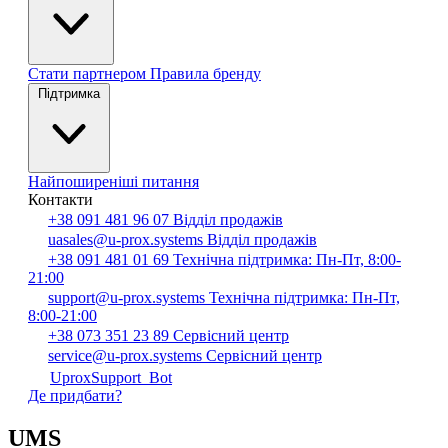
Стати партнером
Правила бренду
Підтримка
Найпоширеніші питання
Контакти
+38 091 481 96 07
Відділ продажів
uasales@u-prox.systems
Відділ продажів
+38 091 481 01 69
Технічна підтримка: Пн-Пт, 8:00-
21:00
support@u-prox.systems
Технічна підтримка: Пн-Пт,
8:00-21:00
+38 073 351 23 89
Сервісний центр
service@u-prox.systems
Сервісний центр
UproxSupport_Bot
Де придбати?
UMS