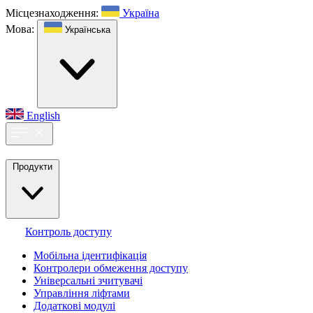
Місцезнаходження:
Україна
Мова:
Українська
English
Продукти
Контроль доступу
Мобільна ідентифікація
Контролери обмеження доступу
Універсальні зчитувачі
Управління ліфтами
Додаткові модулі