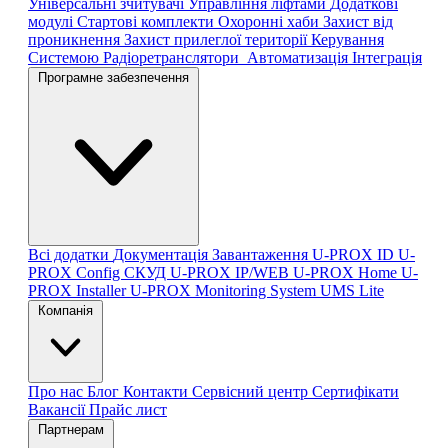
Універсальні зчитувачі
Управління ліфтами
Додаткові
модулі
Стартові комплекти
Охоронні хаби
Захист від
проникнення
Захист прилеглої території
Керування
Системою
Радіоретранслятори
Автоматизація
Інтеграція
Програмне забезпечення
Всі додатки
Документація
Завантаження
U-PROX ID
U-
PROX Config
СКУД U-PROX IP/WEB
U-PROX Home
U-
PROX Installer
U-PROX Monitoring System
UMS Lite
Компанія
Про нас
Блог
Контакти
Сервісний центр
Сертифікати
Вакансії
Прайс лист
Партнерам