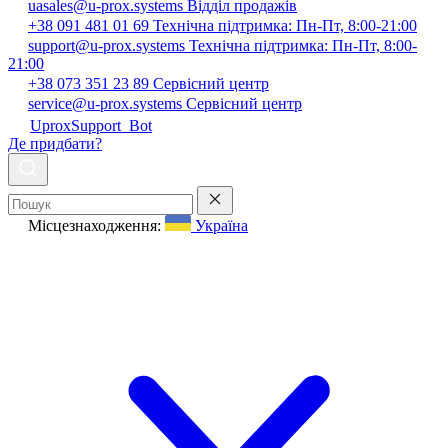
uasales@u-prox.systems
Відділ продажів
+38 091 481 01 69
Технічна підтримка: Пн-Пт, 8:00-21:00
support@u-prox.systems
Технічна підтримка: Пн-Пт, 8:00-
21:00
+38 073 351 23 89
Сервісний центр
service@u-prox.systems
Сервісний центр
UproxSupport_Bot
Де придбати?
Місцезнаходження:
Україна