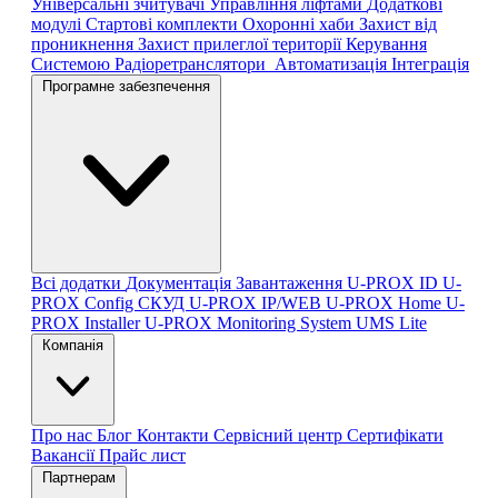
Універсальні зчитувачі
Управління ліфтами
Додаткові
модулі
Стартові комплекти
Охоронні хаби
Захист від
проникнення
Захист прилеглої території
Керування
Системою
Радіоретранслятори
Автоматизація
Інтеграція
Програмне забезпечення
Всі додатки
Документація
Завантаження
U-PROX ID
U-
PROX Config
СКУД U-PROX IP/WEB
U-PROX Home
U-
PROX Installer
U-PROX Monitoring System
UMS Lite
Компанія
Про нас
Блог
Контакти
Сервісний центр
Сертифікати
Вакансії
Прайс лист
Партнерам