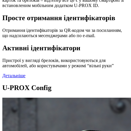
карток та брелоків – відтепер все це є у вашому смартфоні зі
встановленим мобільним додатком U-PROX ID.
Просте отримання ідентифікаторів
Отримання ідентифікаторів за QR-кодом чи за посиланням,
що надсилаються месенджерами або по e-mail.
Активні ідентифікатори
Пристрої у вигляді брелоків, використовуються для
автомобілей, або користувачами у режимі “вільні руки”
Детальніше
U-PROX Config