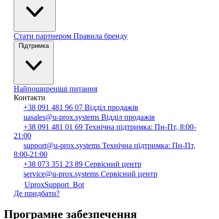
Стати партнером
Правила бренду
Підтримка
Найпоширеніші питання
Контакти
+38 091 481 96 07
Відділ продажів
uasales@u-prox.systems
Відділ продажів
+38 091 481 01 69
Технічна підтримка: Пн-Пт, 8:00-
21:00
support@u-prox.systems
Технічна підтримка: Пн-Пт,
8:00-21:00
+38 073 351 23 89
Сервісний центр
service@u-prox.systems
Сервісний центр
UproxSupport_Bot
Де придбати?
Програмне забезпечення