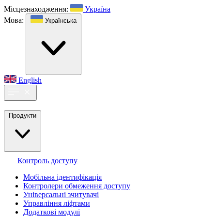
Місцезнаходження:
Україна
Мова:
Українська
English
Продукти
Контроль доступу
Мобільна ідентифікація
Контролери обмеження доступу
Універсальні зчитувачі
Управління ліфтами
Додаткові модулі