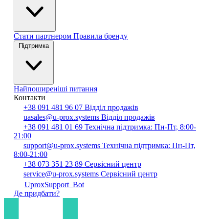
Стати партнером
Правила бренду
Підтримка
Найпоширеніші питання
Контакти
+38 091 481 96 07
Відділ продажів
uasales@u-prox.systems
Відділ продажів
+38 091 481 01 69
Технічна підтримка: Пн-Пт, 8:00-
21:00
support@u-prox.systems
Технічна підтримка: Пн-Пт,
8:00-21:00
+38 073 351 23 89
Сервісний центр
service@u-prox.systems
Сервісний центр
UproxSupport_Bot
Де придбати?