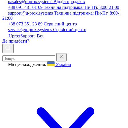
uasales@u-prox.systems
Відділ продажів
+38 091 481 01 69
Технічна підтримка: Пн-Пт, 8:00-21:00
support@u-prox.systems
Технічна підтримка: Пн-Пт, 8:00-
21:00
+38 073 351 23 89
Сервісний центр
service@u-prox.systems
Сервісний центр
UproxSupport_Bot
Де придбати?
Місцезнаходження:
Україна