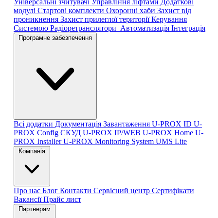
Універсальні зчитувачі
Управління ліфтами
Додаткові
модулі
Стартові комплекти
Охоронні хаби
Захист від
проникнення
Захист прилеглої території
Керування
Системою
Радіоретранслятори
Автоматизація
Інтеграція
Програмне забезпечення
Всі додатки
Документація
Завантаження
U-PROX ID
U-
PROX Config
СКУД U-PROX IP/WEB
U-PROX Home
U-
PROX Installer
U-PROX Monitoring System
UMS Lite
Компанія
Про нас
Блог
Контакти
Сервісний центр
Сертифікати
Вакансії
Прайс лист
Партнерам