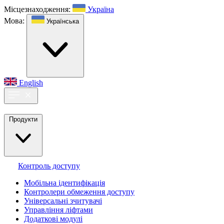
Місцезнаходження:
Україна
Мова:
Українська
English
Продукти
Контроль доступу
Мобільна ідентифікація
Контролери обмеження доступу
Універсальні зчитувачі
Управління ліфтами
Додаткові модулі