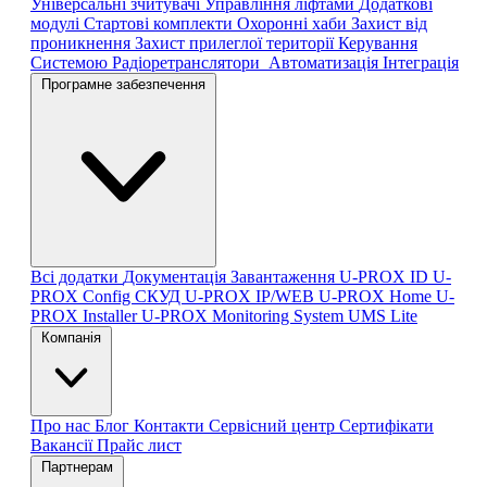
Універсальні зчитувачі
Управління ліфтами
Додаткові
модулі
Стартові комплекти
Охоронні хаби
Захист від
проникнення
Захист прилеглої території
Керування
Системою
Радіоретранслятори
Автоматизація
Інтеграція
Програмне забезпечення
Всі додатки
Документація
Завантаження
U-PROX ID
U-
PROX Config
СКУД U-PROX IP/WEB
U-PROX Home
U-
PROX Installer
U-PROX Monitoring System
UMS Lite
Компанія
Про нас
Блог
Контакти
Сервісний центр
Сертифікати
Вакансії
Прайс лист
Партнерам