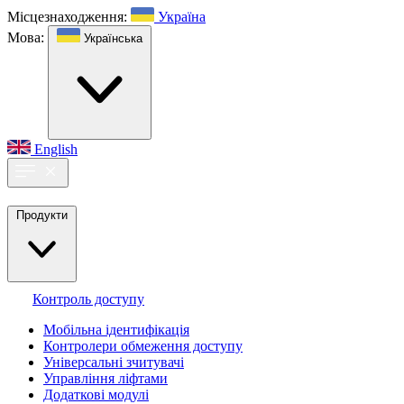
Місцезнаходження:
Україна
Мова:
Українська
English
Продукти
Контроль доступу
Мобільна ідентифікація
Контролери обмеження доступу
Універсальні зчитувачі
Управління ліфтами
Додаткові модулі