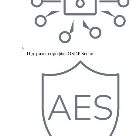
Підтримка профіля OSDP Secure