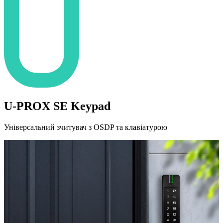
U-PROX SE Keypad
Універсальний зчитувач з OSDP та клавіатурою