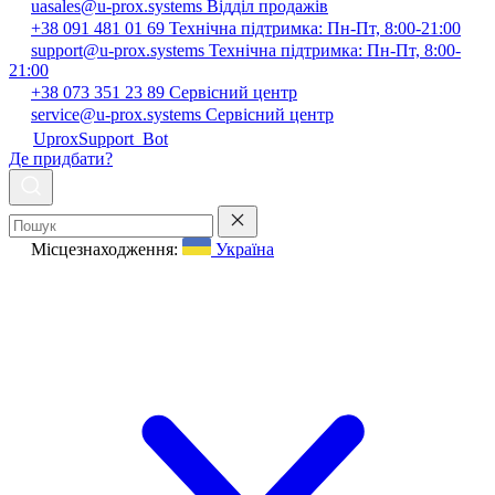
uasales@u-prox.systems
Відділ продажів
+38 091 481 01 69
Технічна підтримка: Пн-Пт, 8:00-21:00
support@u-prox.systems
Технічна підтримка: Пн-Пт, 8:00-
21:00
+38 073 351 23 89
Сервісний центр
service@u-prox.systems
Сервісний центр
UproxSupport_Bot
Де придбати?
Місцезнаходження:
Україна