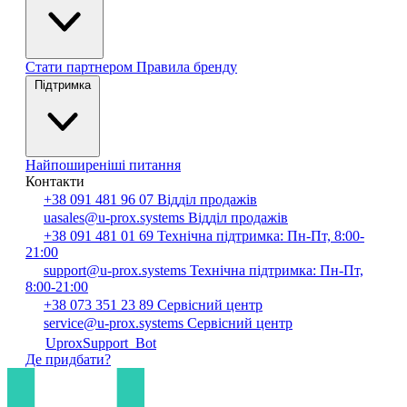
Стати партнером
Правила бренду
Підтримка
Найпоширеніші питання
Контакти
+38 091 481 96 07
Відділ продажів
uasales@u-prox.systems
Відділ продажів
+38 091 481 01 69
Технічна підтримка: Пн-Пт, 8:00-
21:00
support@u-prox.systems
Технічна підтримка: Пн-Пт,
8:00-21:00
+38 073 351 23 89
Сервісний центр
service@u-prox.systems
Сервісний центр
UproxSupport_Bot
Де придбати?