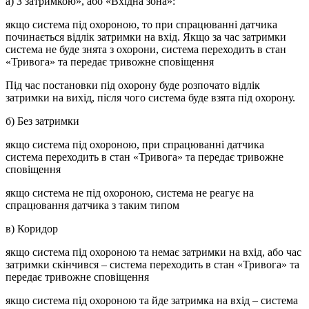
a) З затримкою», або «Вхідна зона»:
якщо система під охороною, то при спрацюванні датчика
починається відлік затримки на вхід. Якщо за час затримки
система не буде знята з охорони, система переходить в стан
«Тривога» та передає тривожне сповіщення
Під час постановки під охорону буде розпочато відлік
затримки на вихід, після чого система буде взята під охорону.
б) Без затримки
якщо система під охороною, при спрацюванні датчика
система переходить в стан «Тривога» та передає тривожне
сповіщення
якщо система не під охороною, система не реагує на
спрацювання датчика з таким типом
в) Коридор
якщо система під охороною та немає затримки на вхід, або час
затримки скінчився – система переходить в стан «Тривога» та
передає тривожне сповіщення
якщо система під охороною та йде затримка на вхід – система