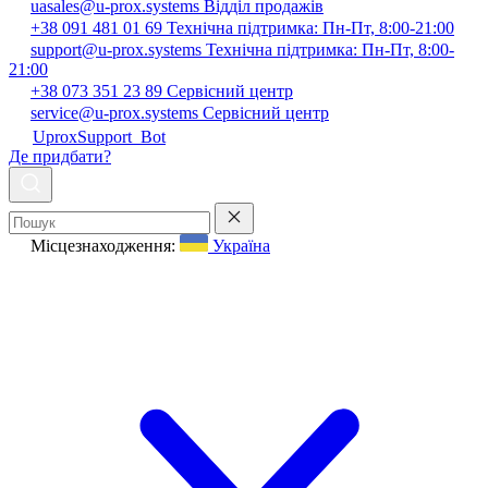
uasales@u-prox.systems
Відділ продажів
+38 091 481 01 69
Технічна підтримка: Пн-Пт, 8:00-21:00
support@u-prox.systems
Технічна підтримка: Пн-Пт, 8:00-
21:00
+38 073 351 23 89
Сервісний центр
service@u-prox.systems
Сервісний центр
UproxSupport_Bot
Де придбати?
Місцезнаходження:
Україна