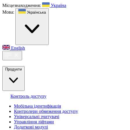
Місцезнаходження:
Україна
Мова:
Українська
English
Продукти
Контроль доступу
Мобільна ідентифікація
Контролери обмеження доступу
Універсальні зчитувачі
Управління ліфтами
Додаткові модулі