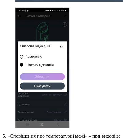
5. «Сповіщення про температурні межі» – при виході за