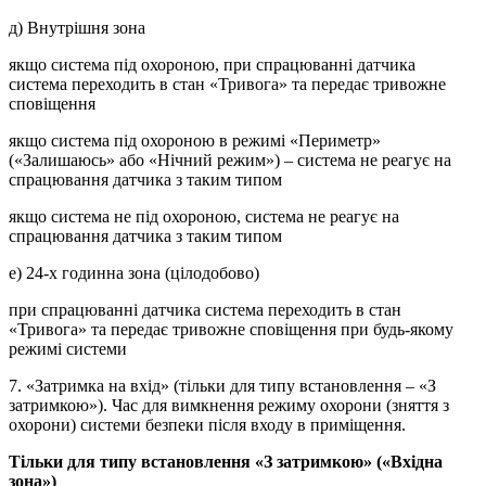
д) Внутрішня зона
якщо система під охороною, при спрацюванні датчика
система переходить в стан «Тривога» та передає тривожне
сповіщення
якщо система під охороною в режимі «Периметр»
(«Залишаюсь» або «Нічний режим») – система не реагує на
спрацювання датчика з таким типом
якщо система не під охороною, система не реагує на
спрацювання датчика з таким типом
е) 24-х годинна зона (цілодобово)
при спрацюванні датчика система переходить в стан
«Тривога» та передає тривожне сповіщення при будь-якому
режимі системи
7. «Затримка на вхід» (тільки для типу встановлення – «З
затримкою»). Час для вимкнення режиму охорони (зняття з
охорони) системи безпеки після входу в приміщення.
Тільки для типу встановлення «З затримкою» («Вхідна
зона»)