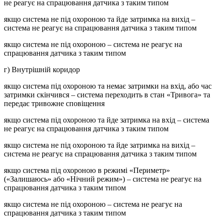
не реагує на спрацювання датчика з таким типом
якщо система не під охороною та йде затримка на вихід –
система не реагує на спрацювання датчика з таким типом
якщо система не під охороною – система не реагує на
спрацювання датчика з таким типом
г) Внутрішній коридор
якщо система під охороною та немає затримки на вхід, або час
затримки скінчився – система переходить в стан «Тривога» та
передає тривожне сповіщення
якщо система під охороною та йде затримка на вхід – система
не реагує на спрацювання датчика з таким типом
якщо система не під охороною та йде затримка на вихід –
система не реагує на спрацювання датчика з таким типом
якщо система під охороною в режимі «Периметр»
(«Залишаюсь» або «Нічний режим») – система не реагує на
спрацювання датчика з таким типом
якщо система не під охороною – система не реагує на
спрацювання датчика з таким типом