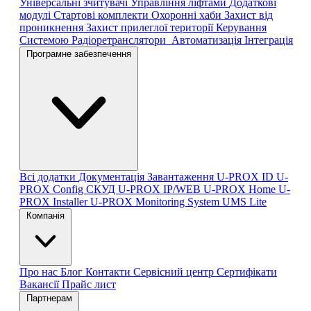
Універсальні зчитувачі
Управління ліфтами
Додаткові
модулі
Стартові комплекти
Охоронні хаби
Захист від
проникнення
Захист прилеглої території
Керування
Системою
Радіоретранслятори
Автоматизація
Інтеграція
Програмне забезпечення
Всі додатки
Документація
Завантаження
U-PROX ID
U-
PROX Config
СКУД U-PROX IP/WEB
U-PROX Home
U-
PROX Installer
U-PROX Monitoring System
UMS Lite
Компанія
Про нас
Блог
Контакти
Сервісний центр
Сертифікати
Вакансії
Прайс лист
Партнерам