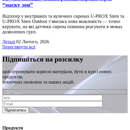
“маску зон”
Відтепер у внутрішніх та вуличних сиренах U-PROX Siren та
U-PROX Siren Outdoor з’явилась нова можливість — точно
керувати, на які датчики сирена повинна реагувати в межах
дозволених груп.
Деталі
02 Лютого, 2026
Переглянути все
Підпишіться на розсилку
щоб отримувати корисні матеріали, бути в курсі нових
продуктів,
технічних оновлень та наших акцій.
Підписатись
Продукти