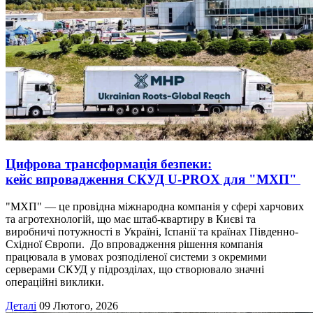
Цифрова трансформація безпеки:
кейс впровадження СКУД U-PROX для "МХП"
"МХП" — це провідна міжнародна компанія у сфері харчових
та агротехнологій, що має штаб-квартиру в Києві та
виробничі потужності в Україні, Іспанії та країнах Південно-
Східної Європи. До впровадження рішення компанія
працювала в умовах розподіленої системи з окремими
серверами СКУД у підрозділах, що створювало значні
операційні виклики.
Деталі
09 Лютого, 2026