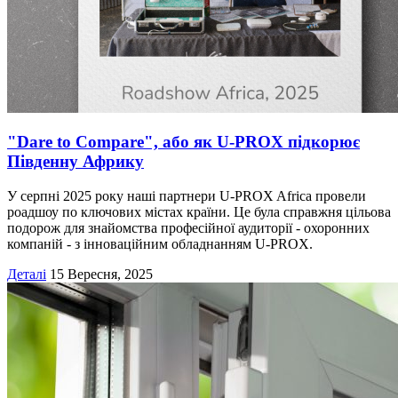
"Dare to Compare", або як U-PROX підкорює
Південну Африку
У серпні 2025 року наші партнери U-PROX Africa провели
роадшоу по ключових містах країни. Це була справжня цільова
подорож для знайомства професійної аудиторії - охоронних
компаній - з інноваційним обладнанням U-PROX.
Деталі
15 Вересня, 2025