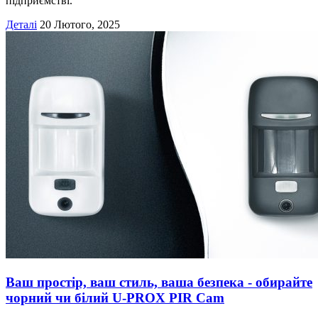
підприємстві.
Деталі
20 Лютого, 2025
Ваш простір, ваш стиль, ваша безпека - обирайте
чорний чи білий U-PROX PIR Cam