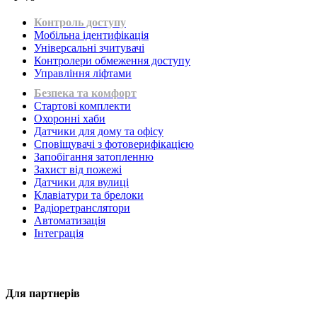
Контроль доступу
Мобільна ідентифікація
Універсальні зчитувачі
Контролери обмеження доступу
Управління ліфтами
Безпека та комфорт
Стартові комплекти
Охоронні хаби
Датчики для дому та офісу
Сповіщувачі з фотоверифікацією
Запобігання затопленню
Захист від пожежі
Датчики для вулиці
Клавіатури та брелоки
Радіоретранслятори
Автоматизація
Інтеграція
Для партнерів