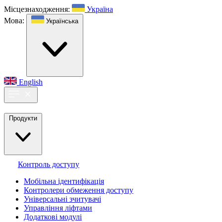
Місцезнаходження:
Україна
Мова:
Українська
English
Продукти
Контроль доступу
Мобільна ідентифікація
Контролери обмеження доступу
Універсальні зчитувачі
Управління ліфтами
Додаткові модулі