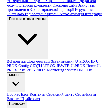
Універсальні зчитувачі
Управління ліфтами
Додаткові
модулі
Стартові комплекти
Охоронні хаби
Захист від
проникнення
Захист прилеглої території
Керування
Системою
Радіоретранслятори
Автоматизація
Інтеграція
Програмне забезпечення
Всі додатки
Документація
Завантаження
U-PROX ID
U-
PROX Config
СКУД U-PROX IP/WEB
U-PROX Home
U-
PROX Installer
U-PROX Monitoring System
UMS Lite
Компанія
Про нас
Блог
Контакти
Сервісний центр
Сертифікати
Вакансії
Прайс лист
Партнерам