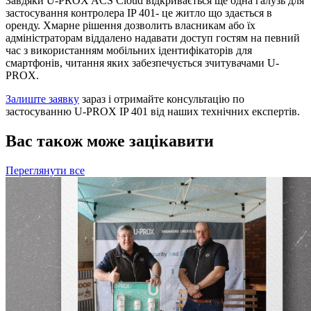
Завдяки U-PROX ACS Cloud відкривається ще одна галузь для
застосування контролера IP 401- це житло що здається в
оренду. Хмарне рішення дозволить власникам або їх
адміністраторам віддалено надавати доступ гостям на певний
час з використанням мобільних ідентифікаторів для
смартфонів, читання яких забезпечується зчитувачами U-
PROX.
Залиште заявку
зараз і отримайте консультацію по
застосуванню U-PROX IP 401 від наших технічних експертів.
Вас також може зацікавити
Переглянути все