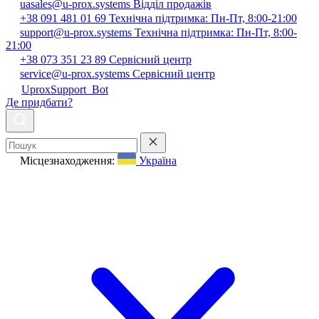
uasales@u-prox.systems
Відділ продажів
+38 091 481 01 69
Технічна підтримка: Пн-Пт, 8:00-21:00
support@u-prox.systems
Технічна підтримка: Пн-Пт, 8:00-
21:00
+38 073 351 23 89
Сервісний центр
service@u-prox.systems
Сервісний центр
UproxSupport_Bot
Де придбати?
Місцезнаходження:
Україна