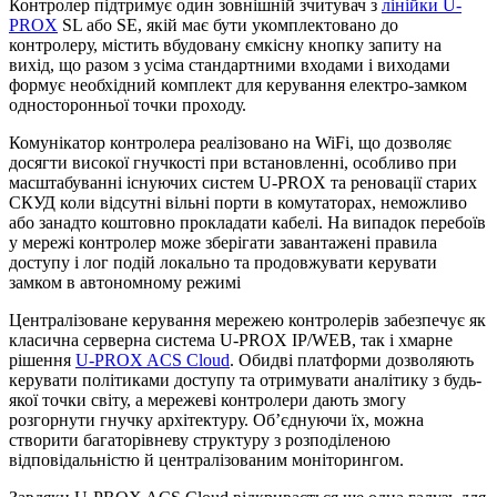
Контролер підтримує один зовнішній зчитувач з
лінійки U-
PROX
SL або SE, якій має бути укомплектовано до
контролеру, містить вбудовану ємкісну кнопку запиту на
вихід, що разом з усіма стандартними входами і виходами
формує необхідний комплект для керування електро-замком
односторонньої точки проходу.
Комунікатор контролера реалізовано на WiFi, що дозволяє
досягти високої гнучкості при встановленні, особливо при
масштабуванні існуючих систем U-PROX та реновації старих
СКУД коли відсутні вільні порти в комутаторах, неможливо
або занадто коштовно прокладати кабелі. На випадок перебоїв
у мережі контролер може зберігати завантажені правила
доступу і лог подій локально та продовжувати керувати
замком в автономному режимі
Централізоване керування мережею контролерів забезпечує як
класична серверна система U-PROX IP/WEB, так і хмарне
рішення
U-PROX ACS Cloud
. Обидві платформи дозволяють
керувати політиками доступу та отримувати аналітику з будь-
якої точки світу, а мережеві контролери дають змогу
розгорнути гнучку архітектуру. Об’єднуючи їх, можна
створити багаторівневу структуру з розподіленою
відповідальністю й централізованим моніторингом.