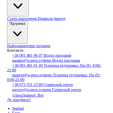
Стати партнером
Правила бренду
Підтримка
Найпоширеніші питання
Контакти
+38 091 481 96 07
Відділ продажів
uasales@u-prox.systems
Відділ продажів
+38 091 481 01 69
Технічна підтримка: Пн-Пт, 8:00-
21:00
support@u-prox.systems
Технічна підтримка: Пн-Пт,
8:00-21:00
+38 073 351 23 89
Сервісний центр
service@u-prox.systems
Сервісний центр
UproxSupport_Bot
Де придбати?
Journal
Блог