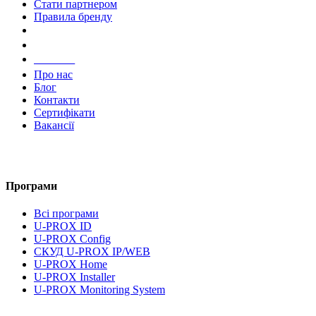
Стати партнером
Правила бренду
Компанія
Про нас
Блог
Контакти
Сертифікати
Вакансії
Програми
Всі програми
U-PROX ID
U-PROX Config
СКУД U-PROX IP/WEB
U-PROX Home
U-PROX Installer
U-PROX Monitoring System
UMS Lite
Документація та завантаження