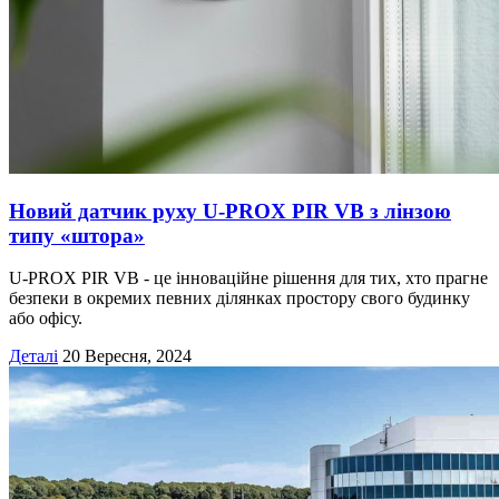
Новий датчик руху U-PROX PIR VB з лінзою
типу «штора»
U-PROX PIR VB - це інноваційне рішення для тих, хто прагне
безпеки в окремих певних ділянках простору свого будинку
або офісу.
Деталі
20 Вересня, 2024