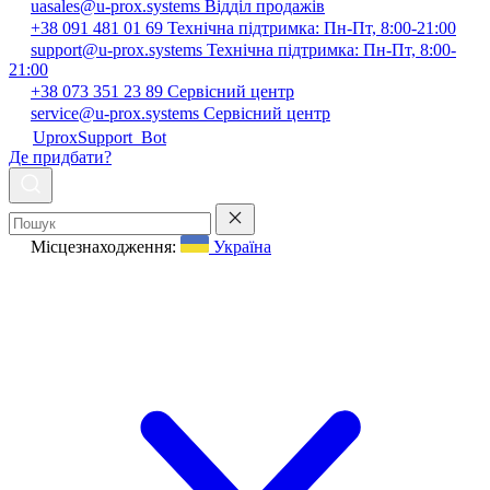
uasales@u-prox.systems
Відділ продажів
+38 091 481 01 69
Технічна підтримка: Пн-Пт, 8:00-21:00
support@u-prox.systems
Технічна підтримка: Пн-Пт, 8:00-
21:00
+38 073 351 23 89
Сервісний центр
service@u-prox.systems
Сервісний центр
UproxSupport_Bot
Де придбати?
Місцезнаходження:
Україна