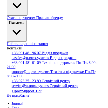
Стати партнером
Правила бренду
Підтримка
Найпоширеніші питання
Контакти
+38 091 481 96 07
Відділ продажів
uasales@u-prox.systems
Відділ продажів
+38 091 481 01 69
Технічна підтримка: Пн-Пт, 8:00-
21:00
support@u-prox.systems
Технічна підтримка: Пн-Пт,
8:00-21:00
+38 073 351 23 89
Сервісний центр
service@u-prox.systems
Сервісний центр
UproxSupport_Bot
Де придбати?
Journal
Блог