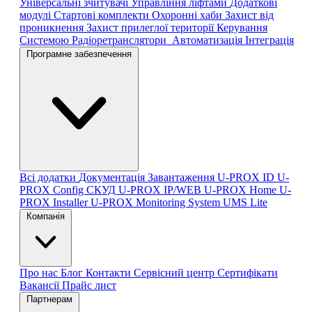
Універсальні зчитувачі
Управління ліфтами
Додаткові
модулі
Стартові комплекти
Охоронні хаби
Захист від
проникнення
Захист прилеглої території
Керування
Системою
Радіоретранслятори
Автоматизація
Інтеграція
Програмне забезпечення
Всі додатки
Документація
Завантаження
U-PROX ID
U-
PROX Config
СКУД U-PROX IP/WEB
U-PROX Home
U-
PROX Installer
U-PROX Monitoring System
UMS Lite
Компанія
Про нас
Блог
Контакти
Сервісний центр
Сертифікати
Вакансії
Прайс лист
Партнерам