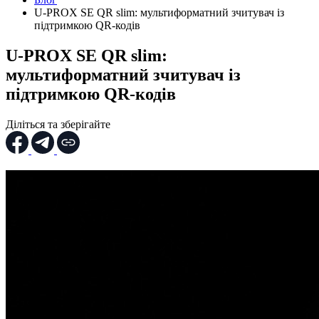
U-PROX SE QR slim: мультиформатний зчитувач із
підтримкою QR-кодів
U-PROX SE QR slim:
мультиформатний зчитувач із
підтримкою QR-кодів
Діліться та зберігайте