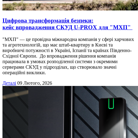
Цифрова трансформація безпеки:
кейс впровадження СКУД U-PROX для "МХП"
"МХП" — це провідна міжнародна компанія у сфері харчових
та агротехнологій, що має штаб-квартиру в Києві та
виробничі потужності в Україні, Іспанії та країнах Південно-
Східної Європи. До впровадження рішення компанія
працювала в умовах розподіленої системи з окремими
серверами СКУД у підрозділах, що створювало значні
операційні виклики.
Деталі
09 Лютого, 2026