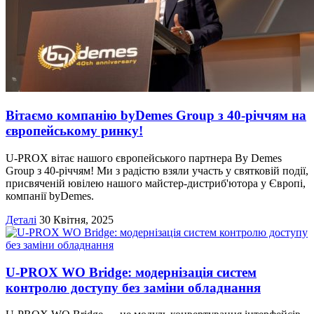
Вітаємо компанію byDemes Group з 40-річчям на
європейському ринку!
U-PROX вітає нашого європейського партнера By Demes
Group з 40-річчям! Ми з радістю взяли участь у святковій події,
присвяченій ювілею нашого майстер-дистриб'ютора у Європі,
компанії byDemes.
Деталі
30 Квітня, 2025
U-PROX WO Bridge: модернізація систем
контролю доступу без заміни обладнання