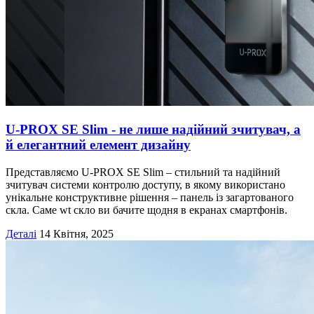
U-PROX SE Slim - не лише надійний зчитувач, а
й елегантний елемент дизайну
Представляємо U-PROX SE Slim – стильний та надійний
зчитувач системи контролю доступу, в якому використано
унікальне конструктивне рішення – панель із загартованого
скла. Cаме wt скло ви бачите щодня в екранах смартфонів.
Деталі
14 Квітня, 2025