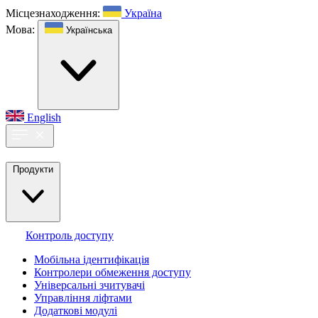
Місцезнаходження:
Україна
Мова:
Українська
English
Продукти
Контроль доступу
Мобільна ідентифікація
Контролери обмеження доступу
Універсальні зчитувачі
Управління ліфтами
Додаткові модулі