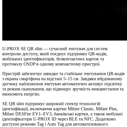
U-PROX SE QR slim — сучасний зчитувач для систем
контролю доступу, який поєднує підтримку QR-кодів,
мобільних ідентифікаторів, безконтактних карток та
протоколу OSDP в одному компактному пристрої.
Пристрій забезпечує швидке та стабільне зчитування QR-кодів
з екрана смартфона на відстані 5–15 см. Завдяки вбудованому
датчику наближення зчитувач автоматично активує підсвітку
та режим сканування, що підвищує зручність використання та
економить енергію.
SE QR slim підтримує широкий спектр технологій
ідентифікації, включаючи картки Mifare Classic, Mifare Plus,
Mifare DESFire EV1–EV3, банківські картки, а також мобільні
ідентифікатори U-PROX ID через BLE та NFC. Додатково
доступні режими Tag і Auto Tag для автоматизованого