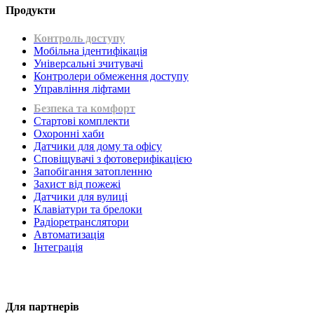
Продукти
Контроль доступу
Мобільна ідентифікація
Універсальні зчитувачі
Контролери обмеження доступу
Управління ліфтами
Безпека та комфорт
Стартові комплекти
Охоронні хаби
Датчики для дому та офісу
Сповіщувачі з фотоверифікацією
Запобігання затопленню
Захист від пожежі
Датчики для вулиці
Клавіатури та брелоки
Радіоретранслятори
Автоматизація
Інтеграція
Для партнерів