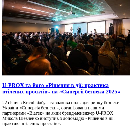
U-PROX та його «Рішення в дії: практика
втілених проєктів» на «Синергії безпеки 2025»
22 січня в Києві відбулася знакова подія для ринку безпеки
України «Синергія безпеки», організована нашими
партнерами «Віатек» на який бренд-менеджер U-PROX
Микола Шевченко виступив з доповіддю «Рішення в дії:
практика втілених проєктів».