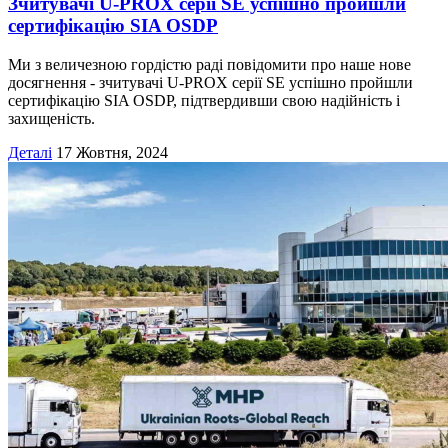
Зчитувачі U-PROX серії SE успішно пройшли
сертифікацію SIA OSDP
Ми з величезною гордістю раді повідомити про наше нове
досягнення - зчитувачі U-PROX серії SE успішно пройшли
сертифікацію SIA OSDP, підтвердивши свою надійність і
захищеність.
Деталі
17 Жовтня, 2024