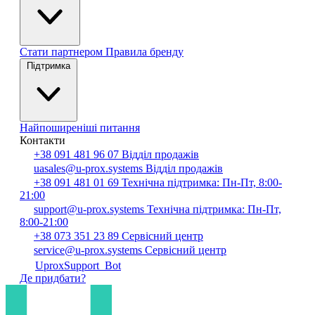
Стати партнером
Правила бренду
Підтримка
Найпоширеніші питання
Контакти
+38 091 481 96 07
Відділ продажів
uasales@u-prox.systems
Відділ продажів
+38 091 481 01 69
Технічна підтримка: Пн-Пт, 8:00-
21:00
support@u-prox.systems
Технічна підтримка: Пн-Пт,
8:00-21:00
+38 073 351 23 89
Сервісний центр
service@u-prox.systems
Сервісний центр
UproxSupport_Bot
Де придбати?