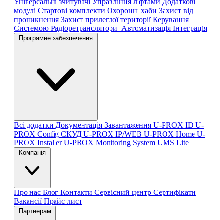
Універсальні зчитувачі
Управління ліфтами
Додаткові
модулі
Стартові комплекти
Охоронні хаби
Захист від
проникнення
Захист прилеглої території
Керування
Системою
Радіоретранслятори
Автоматизація
Інтеграція
Програмне забезпечення
Всі додатки
Документація
Завантаження
U-PROX ID
U-
PROX Config
СКУД U-PROX IP/WEB
U-PROX Home
U-
PROX Installer
U-PROX Monitoring System
UMS Lite
Компанія
Про нас
Блог
Контакти
Сервісний центр
Сертифікати
Вакансії
Прайс лист
Партнерам