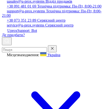
uasales@u-prox.systems
Відділ продажів
+38 091 481 01 69
Технічна підтримка: Пн-Пт, 8:00-21:00
support@u-prox.systems
Технічна підтримка: Пн-Пт, 8:00-
21:00
+38 073 351 23 89
Сервісний центр
service@u-prox.systems
Сервісний центр
UproxSupport_Bot
Де придбати?
Місцезнаходження:
Україна