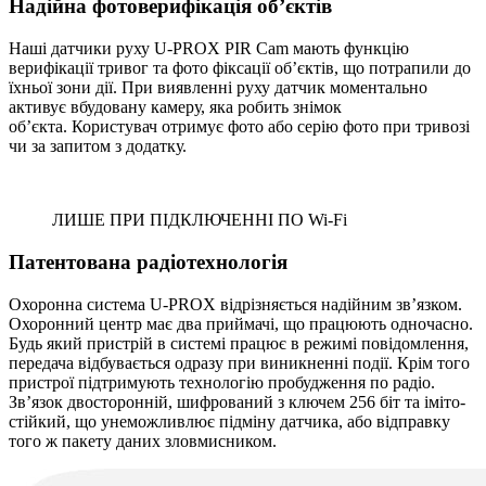
Надійна фотоверифікація об’єктів
Наші датчики руху U-PROX PIR Cam мають функцію
верифікації тривог та фото фіксації об’єктів, що потрапили до
їхньої зони дії. При виявленні руху датчик моментально
активує вбудовану камеру, яка робить знімок
об’єкта. Користувач отримує фото або серію фото при тривозі
чи за запитом з додатку.
ЛИШЕ ПРИ ПІДКЛЮЧЕННІ ПО Wi-Fi
Патентована радіотехнологія
Охоронна система U-PROX відрізняється надійним зв’язком.
Охоронний центр має два приймачі, що працюють одночасно.
Будь який пристрій в системі працює в режимі повідомлення,
передача відбувається одразу при виникненні події. Крім того
пристрої підтримують технологію пробудження по радіо.
Зв’язок двосторонній, шифрований з ключем 256 біт та іміто-
стійкий, що унеможливлює підміну датчика, або відправку
того ж пакету даних зловмисником.