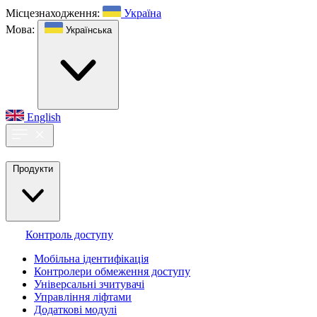
Місцезнаходження:
Україна
Мова:
Українська
English
Продукти
Контроль доступу
Мобільна ідентифікація
Контролери обмеження доступу
Універсальні зчитувачі
Управління ліфтами
Додаткові модулі