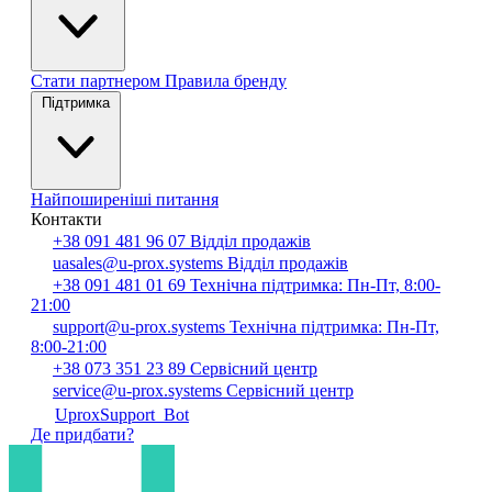
Стати партнером
Правила бренду
Підтримка
Найпоширеніші питання
Контакти
+38 091 481 96 07
Відділ продажів
uasales@u-prox.systems
Відділ продажів
+38 091 481 01 69
Технічна підтримка: Пн-Пт, 8:00-
21:00
support@u-prox.systems
Технічна підтримка: Пн-Пт,
8:00-21:00
+38 073 351 23 89
Сервісний центр
service@u-prox.systems
Сервісний центр
UproxSupport_Bot
Де придбати?