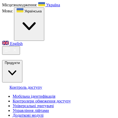
Місцезнаходження:
Україна
Мова:
Українська
English
Продукти
Контроль доступу
Мобільна ідентифікація
Контролери обмеження доступу
Універсальні зчитувачі
Управління ліфтами
Додаткові модулі