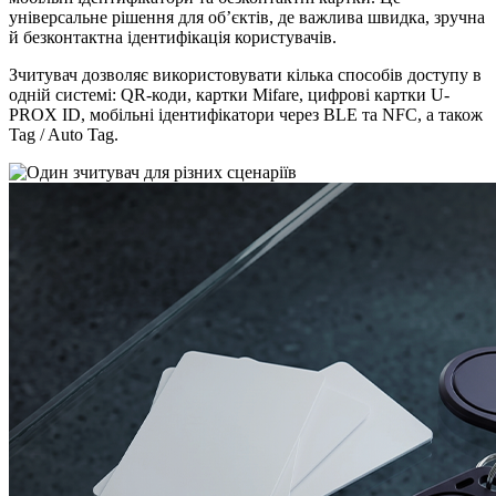
універсальне рішення для об’єктів, де важлива швидка, зручна
й безконтактна ідентифікація користувачів.
Зчитувач дозволяє використовувати кілька способів доступу в
одній системі: QR-коди, картки Mifare, цифрові картки U-
PROX ID, мобільні ідентифікатори через BLE та NFC, а також
Tag / Auto Tag.