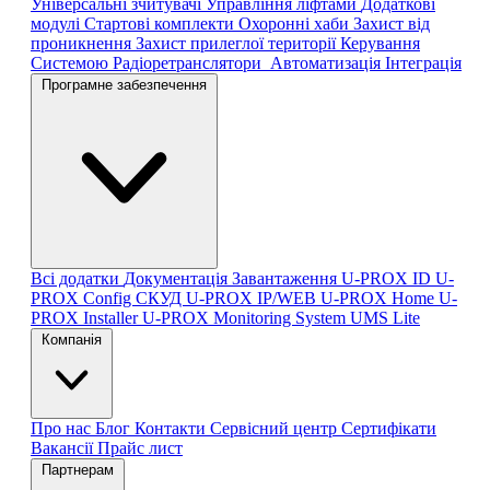
Універсальні зчитувачі
Управління ліфтами
Додаткові
модулі
Стартові комплекти
Охоронні хаби
Захист від
проникнення
Захист прилеглої території
Керування
Системою
Радіоретранслятори
Автоматизація
Інтеграція
Програмне забезпечення
Всі додатки
Документація
Завантаження
U-PROX ID
U-
PROX Config
СКУД U-PROX IP/WEB
U-PROX Home
U-
PROX Installer
U-PROX Monitoring System
UMS Lite
Компанія
Про нас
Блог
Контакти
Сервісний центр
Сертифікати
Вакансії
Прайс лист
Партнерам