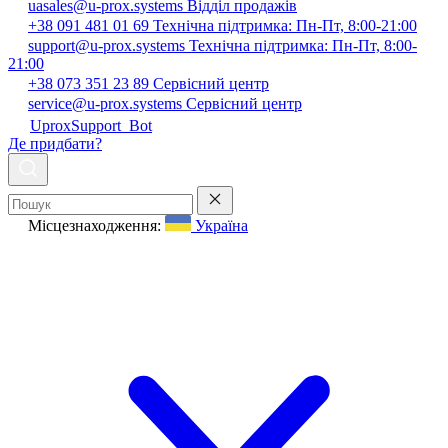
uasales@u-prox.systems
Відділ продажів
+38 091 481 01 69
Технічна підтримка: Пн-Пт, 8:00-21:00
support@u-prox.systems
Технічна підтримка: Пн-Пт, 8:00-
21:00
+38 073 351 23 89
Сервісний центр
service@u-prox.systems
Сервісний центр
UproxSupport_Bot
Де придбати?
Місцезнаходження:
Україна