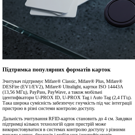
Підтримка популярних форматів карток
Зчитувач підтримує Mifare® Classic, Mifare® Plus, Mifare®
DESFire (EV1/EV2), Mifare® Ultralight, картки ISO 14443A
(13,56 МГц), PayPass, PayWave, а також мобільні
ідентифікатори U-PROX ID, U-PROX Tag і Auto Tag (2,4 ГГц).
Така широка сумісність забезпечує гнучкість під час інтеграції
пристрою в різні системи контролю доступу.
Дальність зчитування RFID-карток становить до 4 см. Завдяки
підтримці кількох технологій один пристрій може
використовуватися в системах контролю доступу з різними
типами карток, брелоків і мобільних ідентифікаторів.