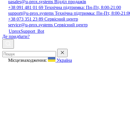
uasales@u-prox.systems
Відділ продажів
+38 091 481 01 69
Технічна підтримка: Пн-Пт, 8:00-21:00
support@u-prox.systems
Технічна підтримка: Пн-Пт, 8:00-21:0
+38 073 351 23 89
Сервісний центр
service@u-prox.systems
Сервісний центр
UproxSupport_Bot
Де придбати?
Місцезнаходження:
Україна