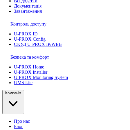
Всі додатки
Документація
Завантаження
Контроль доступу
U-PROX ID
U-PROX Config
СКУД U-PROX IP/WEB
Безпека та комфорт
U-PROX Home
U-PROX Installer
U-PROX Monitoring System
UMS Lite
Компанія
Про нас
Блог