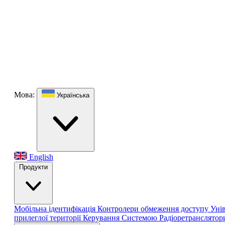
Мова:
Українська
English
Продукти
Мобільна ідентифікація
Контролери обмеження доступу
Уні
прилеглої території
Керування Системою
Радіоретранслято