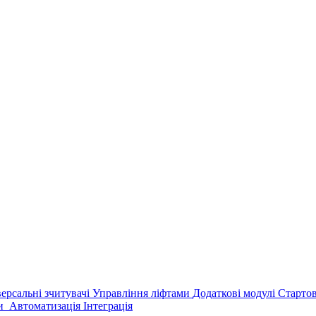
версальні зчитувачі
Управління ліфтами
Додаткові модулі
Старто
ри
Автоматизація
Інтеграція