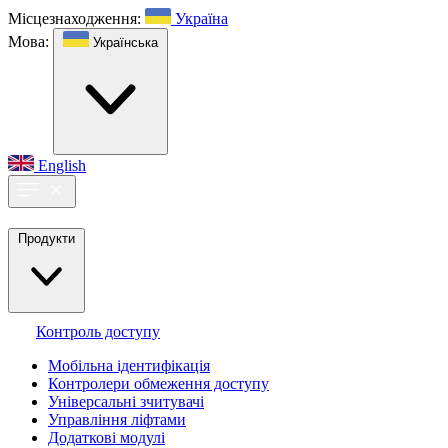
Місцезнаходження:
Україна
Мова:
Українська
English
Продукти
Контроль доступу
Мобільна ідентифікація
Контролери обмеження доступу
Універсальні зчитувачі
Управління ліфтами
Додаткові модулі