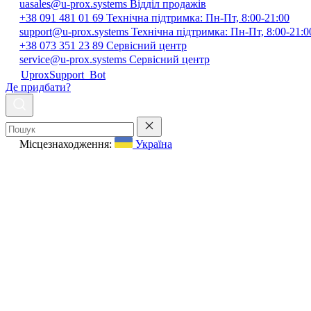
uasales@u-prox.systems
Відділ продажів
+38 091 481 01 69
Технічна підтримка: Пн-Пт, 8:00-21:00
support@u-prox.systems
Технічна підтримка: Пн-Пт, 8:00-21:0
+38 073 351 23 89
Сервісний центр
service@u-prox.systems
Сервісний центр
UproxSupport_Bot
Де придбати?
Місцезнаходження:
Україна