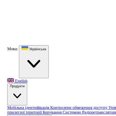
Мова:
Українська
English
Продукти
Мобільна ідентифікація
Контролери обмеження доступу
Уні
прилеглої території
Керування Системою
Радіоретранслято