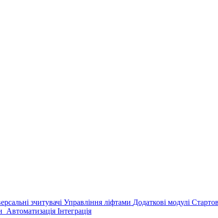
версальні зчитувачі
Управління ліфтами
Додаткові модулі
Старто
ри
Автоматизація
Інтеграція