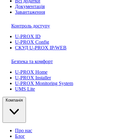
Всі додатки
Документація
Завантаження
Контроль доступу
U-PROX ID
U-PROX Config
СКУД U-PROX IP/WEB
Безпека та комфорт
U-PROX Home
U-PROX Installer
U-PROX Monitoring System
UMS Lite
Компанія
Про нас
Блог