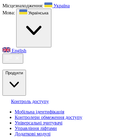
Місцезнаходження:
Україна
Мова:
Українська
English
Продукти
Контроль доступу
Мобільна ідентифікація
Контролери обмеження доступу
Універсальні зчитувачі
Управління ліфтами
Додаткові модулі