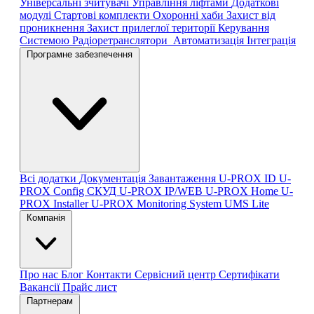
Універсальні зчитувачі
Управління ліфтами
Додаткові
модулі
Стартові комплекти
Охоронні хаби
Захист від
проникнення
Захист прилеглої території
Керування
Системою
Радіоретранслятори
Автоматизація
Інтеграція
Програмне забезпечення
Всі додатки
Документація
Завантаження
U-PROX ID
U-
PROX Config
СКУД U-PROX IP/WEB
U-PROX Home
U-
PROX Installer
U-PROX Monitoring System
UMS Lite
Компанія
Про нас
Блог
Контакти
Сервісний центр
Сертифікати
Вакансії
Прайс лист
Партнерам