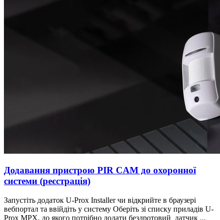
Додавання пристрою PIR CAM до охоронної
системи (реєстрація)
Запустіть додаток U-Prox Installer чи відкрийте в браузері
вебпортал та ввійдіть у систему Оберіть зі списку приладів U-
Prox MPX, до якого потрібно додати бездротовий датчик ...