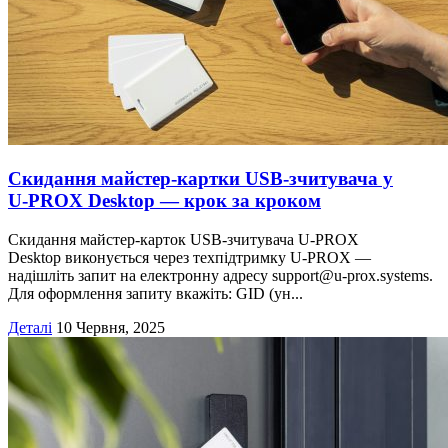
Скидання майстер-картки USB-зчитувача у
U‑PROX Desktop — крок за кроком
Скидання майстер-карток USB-зчитувача U-PROX
Desktop виконується через техпідтримку U-PROX —
надішліть запит на електронну адресу support@u-prox.systems.
Для оформлення запиту вкажіть: GID (ун...
Деталі
10 Червня, 2025