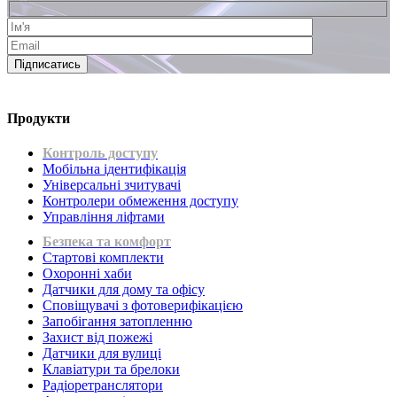
Підписатись
Продукти
Контроль доступу
Мобільна ідентифікація
Універсальні зчитувачі
Контролери обмеження доступу
Управління ліфтами
Безпека та комфорт
Стартові комплекти
Охоронні хаби
Датчики для дому та офісу
Сповіщувачі з фотоверифікацією
Запобігання затопленню
Захист від пожежі
Датчики для вулиці
Клавіатури та брелоки
Радіоретранслятори