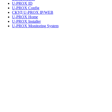
U-PROX ID
U-PROX Config
СКУД U-PROX IP/WEB
U-PROX Home
U-PROX Installer
U-PROX Monitoring System
UMS Lite
Документація та завантаження
Правова інформація
Політика конфіденційності
Умови користування послугами
Правові питання
Адреса
+38 091 481 96 07
Відділ продажів
uasales@u-prox.systems
Відділ продажів
+38 091 481 01 69
Технічна підтримка: Пн-Пт, 8:00-21:00
support@u-prox.systems
Технічна підтримка: Пн-Пт, 8:00-