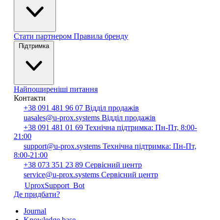
Стати партнером
Правила бренду
Підтримка
Найпоширеніші питання
Контакти
+38 091 481 96 07
Відділ продажів
uasales@u-prox.systems
Відділ продажів
+38 091 481 01 69
Технічна підтримка: Пн-Пт, 8:00-
21:00
support@u-prox.systems
Технічна підтримка: Пн-Пт,
8:00-21:00
+38 073 351 23 89
Сервісний центр
service@u-prox.systems
Сервісний центр
UproxSupport_Bot
Де придбати?
Journal
Knowledge base