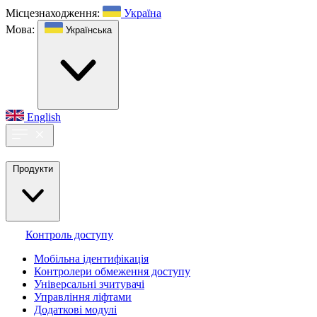
Місцезнаходження:
Україна
Мова:
Українська
English
Продукти
Контроль доступу
Мобільна ідентифікація
Контролери обмеження доступу
Універсальні зчитувачі
Управління ліфтами
Додаткові модулі