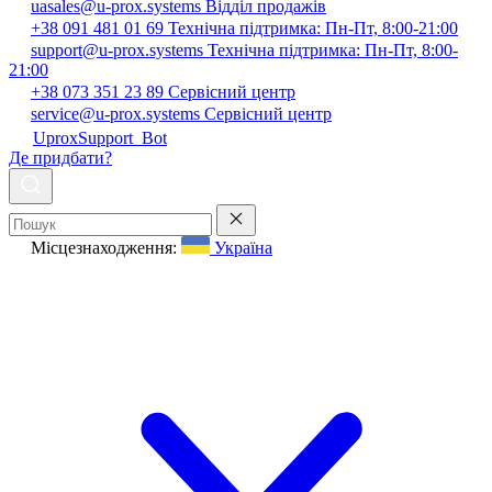
uasales@u-prox.systems
Відділ продажів
+38 091 481 01 69
Технічна підтримка: Пн-Пт, 8:00-21:00
support@u-prox.systems
Технічна підтримка: Пн-Пт, 8:00-
21:00
+38 073 351 23 89
Сервісний центр
service@u-prox.systems
Сервісний центр
UproxSupport_Bot
Де придбати?
Місцезнаходження:
Україна