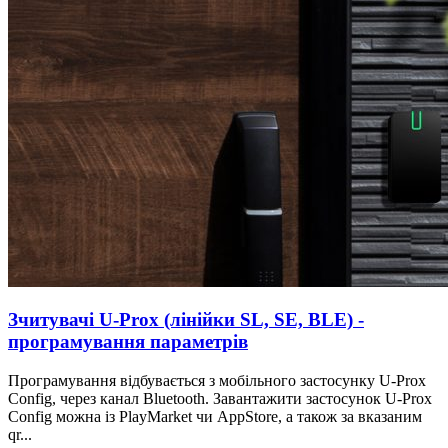
Зчитувачі U-Prox (лінійки SL, SE, BLE) -
програмування параметрів
Програмування відбувається з мобільного застосунку U-Prox
Config, через канал Bluetooth. Завантажити застосунок U-Prox
Config можна із PlayMarket чи AppStore, а також за вказаним
qr...