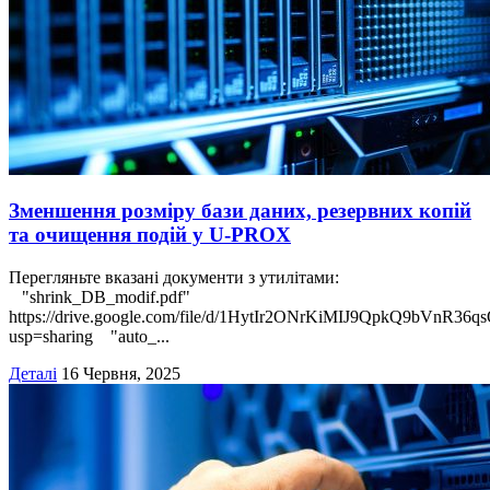
Зменшення розміру бази даних, резервних копій
та очищення подій у U‑PROX
Перегляньте вказані документи з утилітами:
"shrink_DB_modif.pdf"
https://drive.google.com/file/d/1HytIr2ONrKiMIJ9QpkQ9bVnR36q
usp=sharing "auto_...
Деталі
16 Червня, 2025