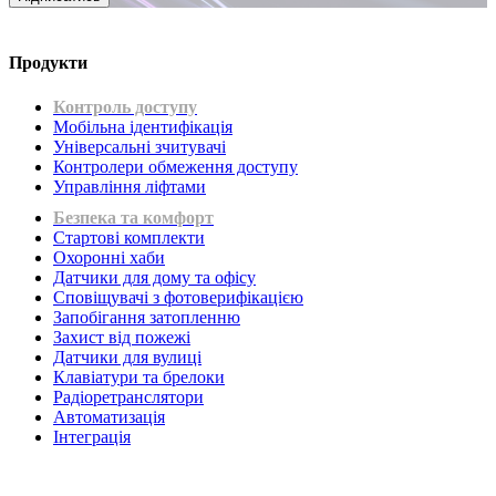
Продукти
Контроль доступу
Мобільна ідентифікація
Універсальні зчитувачі
Контролери обмеження доступу
Управління ліфтами
Безпека та комфорт
Стартові комплекти
Охоронні хаби
Датчики для дому та офісу
Сповіщувачі з фотоверифікацією
Запобігання затопленню
Захист від пожежі
Датчики для вулиці
Клавіатури та брелоки
Радіоретранслятори
Автоматизація
Інтеграція