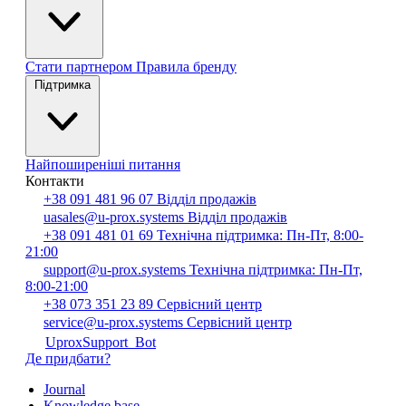
Стати партнером
Правила бренду
Підтримка
Найпоширеніші питання
Контакти
+38 091 481 96 07
Відділ продажів
uasales@u-prox.systems
Відділ продажів
+38 091 481 01 69
Технічна підтримка: Пн-Пт, 8:00-
21:00
support@u-prox.systems
Технічна підтримка: Пн-Пт,
8:00-21:00
+38 073 351 23 89
Сервісний центр
service@u-prox.systems
Сервісний центр
UproxSupport_Bot
Де придбати?
Journal
Knowledge base