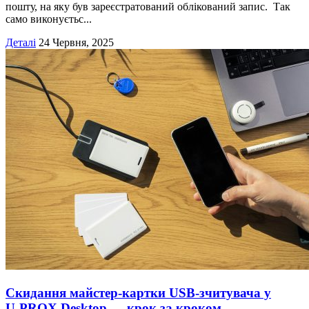
пошту, на яку був зареєстратований облікований запис. Так
само виконуєтьс...
Деталі
24 Червня, 2025
Скидання майстер-картки USB-зчитувача у
U‑PROX Desktop — крок за кроком