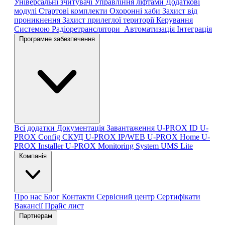
Універсальні зчитувачі
Управління ліфтами
Додаткові
модулі
Стартові комплекти
Охоронні хаби
Захист від
проникнення
Захист прилеглої території
Керування
Системою
Радіоретранслятори
Автоматизація
Інтеграція
Програмне забезпечення
Всі додатки
Документація
Завантаження
U-PROX ID
U-
PROX Config
СКУД U-PROX IP/WEB
U-PROX Home
U-
PROX Installer
U-PROX Monitoring System
UMS Lite
Компанія
Про нас
Блог
Контакти
Сервісний центр
Сертифікати
Вакансії
Прайс лист
Партнерам