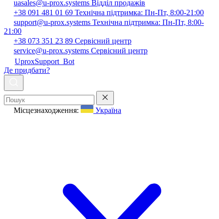
uasales@u-prox.systems
Відділ продажів
+38 091 481 01 69
Технічна підтримка: Пн-Пт, 8:00-21:00
support@u-prox.systems
Технічна підтримка: Пн-Пт, 8:00-
21:00
+38 073 351 23 89
Сервісний центр
service@u-prox.systems
Сервісний центр
UproxSupport_Bot
Де придбати?
Місцезнаходження:
Україна