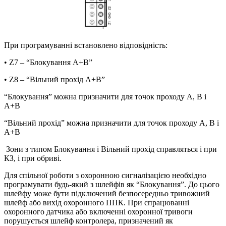
При програмуванні встановлено відповідність:
• Z7 – “Блокування A+B”
• Z8 – “Вільний прохід A+B”
“Блокування” можна призначити для точок проходу А, В і
А+В
“Вільний прохід” можна призначити для точок проходу А, В і
А+В
Зони з типом Блокування і Вільний прохід справляться і при
КЗ, і при обриві.
Для спільної роботи з охоронною сигналізацією необхідно
програмувати будь-який з шлейфів як “Блокування”. До цього
шлейфу може бути підключений безпосередньо тривожний
шлейф або вихід охоронного ППК. При спрацюванні
охоронного датчика або включенні охоронної тривоги
порушується шлейф контролера, призначений як