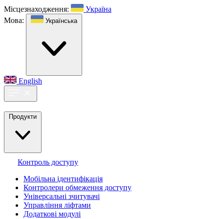
Місцезнаходження:
Україна
Мова:
Українська
English
Продукти
Контроль доступу
Мобільна ідентифікація
Контролери обмеження доступу
Універсальні зчитувачі
Управління ліфтами
Додаткові модулі