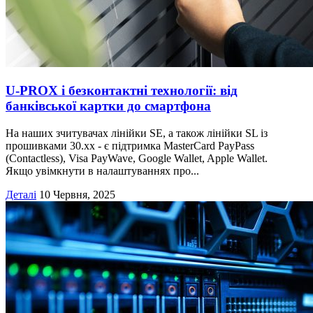
U‑PROX і безконтактні технології: від
банківської картки до смартфона
На наших зчитувачах лінійки SE, а також лінійки SL із
прошивками 30.хх - є підтримка MasterCard PayPass
(Contactless), Visa PayWave, Google Wallet, Apple Wallet.
Якщо увімкнути в налаштуваннях про...
Деталі
10 Червня, 2025