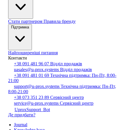
Стати партнером
Правила бренду
Підтримка
Найпоширеніші питання
Контакти
+38 091 481 96 07
Відділ продажів
uasales@u-prox.systems
Відділ продажів
+38 091 481 01 69
Технічна підтримка: Пн-Пт, 8:00-
21:00
support@u-prox.systems
Технічна підтримка: Пн-Пт,
8:00-21:00
+38 073 351 23 89
Сервісний центр
service@u-prox.systems
Сервісний центр
UproxSupport_Bot
Де придбати?
Journal
Knowledge base