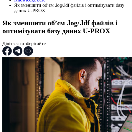
Як зменшити об’єм .log/.ldf файлів і оптимізувати базу
даних U‑PROX
Як зменшити об’єм .log/.ldf файлів і
оптимізувати базу даних U‑PROX
Діліться та зберігайте