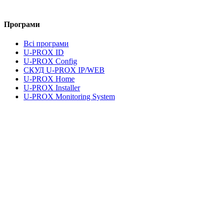
Програми
Всі програми
U-PROX ID
U-PROX Config
СКУД U-PROX IP/WEB
U-PROX Home
U-PROX Installer
U-PROX Monitoring System
UMS Lite
Документація та завантаження
Правова інформація
Політика конфіденційності
Умови користування послугами
Правові питання
Адреса