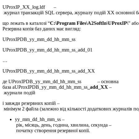
UProxIP_ХХ_log.ldf –
журнал транзакцій SQL сервера, журналу подій ХХ основної б
що лежать в каталозі “
C:\Program Files\A2SoftIn\UProxIP\
” або
Резервна копія баз даних має вигляд:
UProxIPDB_yy_mm_dd_hh_mm_ss
UProxIPDB_yy_mm_dd_hh_mm_ss_add_01
…
UProxIPDB_yy_mm_dd_hh_mm_ss_add_ХХ
де UProxIPDB_yy_mm_dd_hh_mm_ss – основна
база аUProxIPDB_yy_mm_dd_hh_mm_ss
_add_ХХ
–
журнали подій
і завжди резервних копій –
мінімум 2 файла (залежно від кількості додаткових журналів по
yy_mm_dd_hh_mm_ss –
рік, місяць, день, година, хвилина, секунда –
початку створення резервної копії.