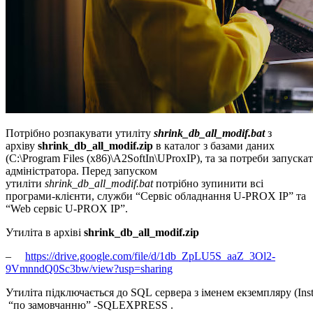
Потрібно розпакувати утиліту
shrink_db_all_modif.bat
з
архіву
shrink_db_all_modif.zip
в каталог з базами даних
(C:\Program Files (x86)\A2SoftIn\UProxIP), та за потреби запуска
адміністратора. Перед запуском
утиліти
shrink_db_all_modif.bat
потрібно зупинити всі
програми-клієнти, служби “Сервіс обладнання U-PROX IP” та
“Web сервіс U-PROX IP”.
Утиліта в архіві
shrink_db_all_modif.zip
–
https://drive.google.com/file/d/1db_ZpLU5S_aaZ_3Ol2-
9VmnndQ0Sc3bw/view?usp=sharing
Утиліта підключається до SQL сервера з іменем екземпляру (Ins
“по замовчанню” -SQLEXPRESS .