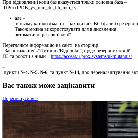
При відновленні копії баз вказується тільки основна база –
UProxIPDB_yy_mm_dd_hh_mm_ss
але –
в цьому каталозі мають знаходитися ВСІ фали із резервної
Також можна використовувати для відновлення
автоматичні резервні копії.
Перегляньте інформацію на сайті, на сторінці
“Завантаження”-“Питання/Відповіді”, щодо резервних копій
ПЗ та роботи з ними –
https://access.u-prox.systems/uk/putannia/
–
пункти
№4
,
№5
,
№6
, та пункт
№14
, про переналаштування авт
Вас також може зацікавити
Переглянути все