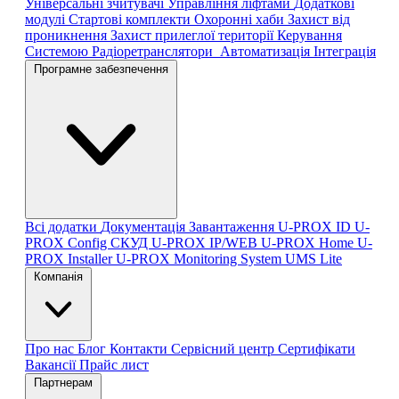
Універсальні зчитувачі
Управління ліфтами
Додаткові
модулі
Стартові комплекти
Охоронні хаби
Захист від
проникнення
Захист прилеглої території
Керування
Системою
Радіоретранслятори
Автоматизація
Інтеграція
Програмне забезпечення
Всі додатки
Документація
Завантаження
U-PROX ID
U-
PROX Config
СКУД U-PROX IP/WEB
U-PROX Home
U-
PROX Installer
U-PROX Monitoring System
UMS Lite
Компанія
Про нас
Блог
Контакти
Сервісний центр
Сертифікати
Вакансії
Прайс лист
Партнерам