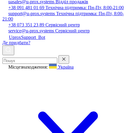
uasales@u-prox.systems
Відділ продажів
+38 091 481 01 69
Технічна підтримка: Пн-Пт, 8:00-21:00
support@u-prox.systems
Технічна підтримка: Пн-Пт, 8:00-
21:00
+38 073 351 23 89
Сервісний центр
service@u-prox.systems
Сервісний центр
UproxSupport_Bot
Де придбати?
Місцезнаходження:
Україна