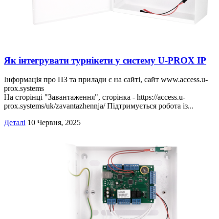
Як інтегрувати турнікети у систему U‑PROX IP
Інформація про ПЗ та прилади є на сайті, сайт www.access.u-
prox.systems
На сторінці "Завантаження", сторінка - https://access.u-
prox.systems/uk/zavantazhennja/ Підтримується робота із...
Деталі
10 Червня, 2025