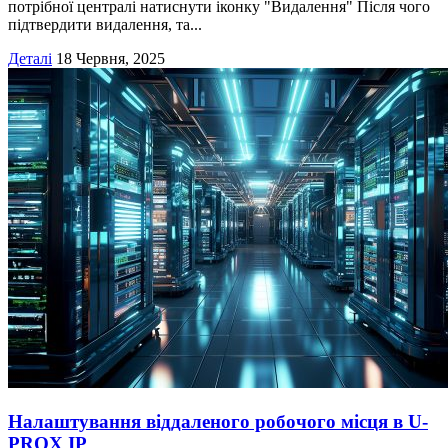
потрібної централі натиснути іконку "Видалення" Після чого
підтвердити видалення, та...
Деталі
18 Червня, 2025
Налаштування віддаленого робочого місця в U-
PROX IP