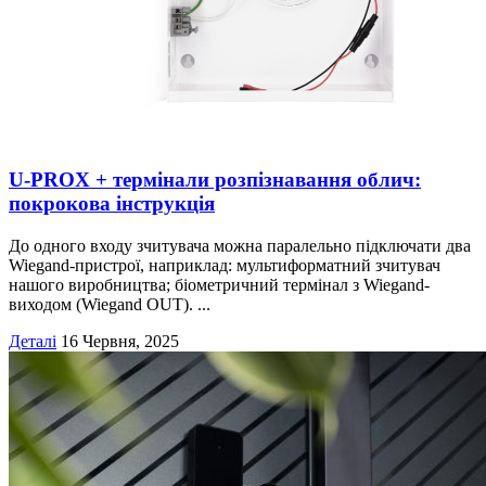
U‑PROX + термінали розпізнавання облич:
покрокова інструкція
До одного входу зчитувача можна паралельно підключати два
Wiegand-пристрої, наприклад: мультиформатний зчитувач
нашого виробництва; біометричний термінал з Wiegand-
виходом (Wiegand OUT). ...
Деталі
16 Червня, 2025