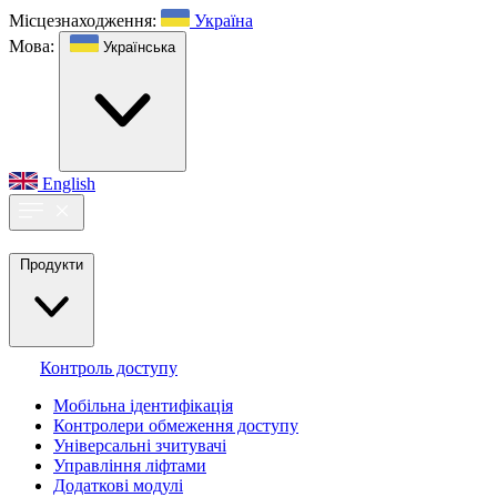
Місцезнаходження:
Україна
Мова:
Українська
English
Продукти
Контроль доступу
Мобільна ідентифікація
Контролери обмеження доступу
Універсальні зчитувачі
Управління ліфтами
Додаткові модулі