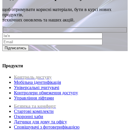
щоб отримувати корисні матеріали, бути в курсі нових
продуктів,
технічних оновлень та наших акцій.
Підписатись
Продукти
Контроль доступу
Мобільна ідентифікація
Універсальні зчитувачі
Контролери обмеження доступу
Управління ліфтами
Безпека та комфорт
Стартові комплекти
Охоронні хаби
Датчики для дому та офісу
Сповіщувачі з фотоверифікацією