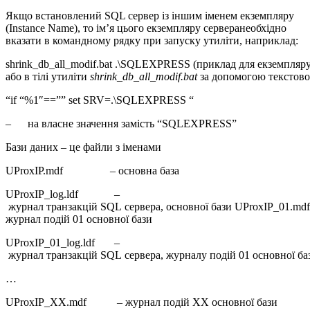
Якщо встановлений SQL сервер із іншим іменем екземпляру
(Instance Name), то ім’я цього екземпляру серверанеобхідно
вказати в командному рядку при запуску утиліти, наприклад:
shrink_db_all_modif.bat .\SQLEXPRESS (приклад для екземпляру
або в тілі утиліти
shrink_db_all_modif.bat
за допомогою текстово
“if “%1″==”” set SRV=.\SQLEXPRESS “
– на власне значення замість “SQLEXPRESS”
Бази даних – це файли з іменами
UProxIP.mdf – основна база
UProxIP_log.ldf –
журнал транзакцій SQL сервера, основної бази UProxIP_01.m
журнал подій 01 основної бази
UProxIP_01_log.ldf –
журнал транзакцій SQL сервера, журналу подій 01 основної ба
…
UProxIP_ХХ.mdf – журнал подій ХХ основної бази