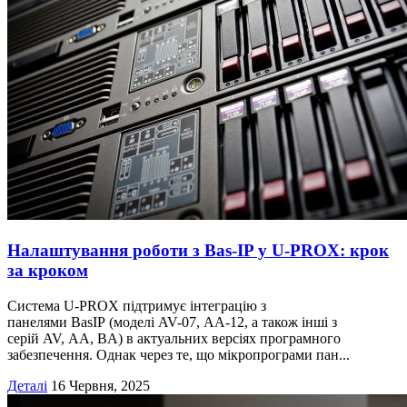
Налаштування роботи з Bas‑IP у U‑PROX: крок
за кроком
Система U-PROX підтримує інтеграцію з
панелями BasIP (моделі AV-07, AA-12, а також інші з
серій AV, AA, BA) в актуальних версіях програмного
забезпечення. Однак через те, що мікропрограми пан...
Деталі
16 Червня, 2025