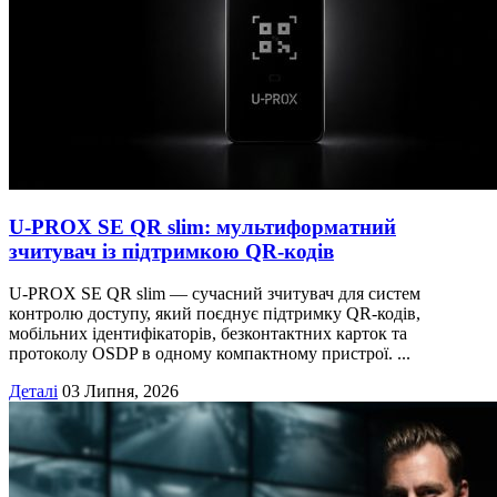
U-PROX SE QR slim: мультиформатний
зчитувач із підтримкою QR-кодів
U-PROX SE QR slim — сучасний зчитувач для систем
контролю доступу, який поєднує підтримку QR-кодів,
мобільних ідентифікаторів, безконтактних карток та
протоколу OSDP в одному компактному пристрої. ...
Деталі
03 Липня, 2026