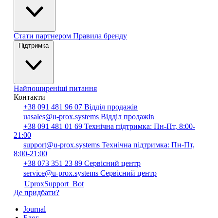
Стати партнером
Правила бренду
Підтримка
Найпоширеніші питання
Контакти
+38 091 481 96 07
Відділ продажів
uasales@u-prox.systems
Відділ продажів
+38 091 481 01 69
Технічна підтримка: Пн-Пт, 8:00-
21:00
support@u-prox.systems
Технічна підтримка: Пн-Пт,
8:00-21:00
+38 073 351 23 89
Сервісний центр
service@u-prox.systems
Сервісний центр
UproxSupport_Bot
Де придбати?
Journal
Блог