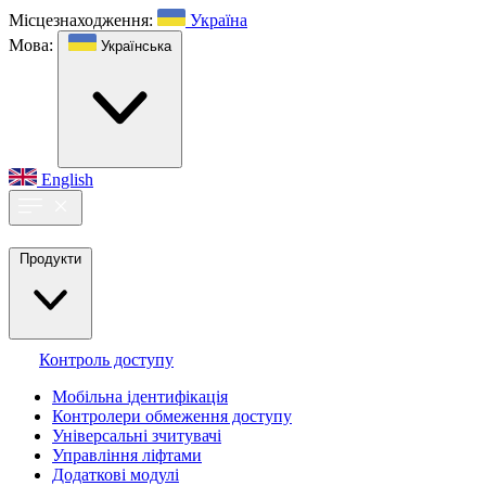
Місцезнаходження:
Україна
Мова:
Українська
English
Продукти
Контроль доступу
Мобільна ідентифікація
Контролери обмеження доступу
Універсальні зчитувачі
Управління ліфтами
Додаткові модулі