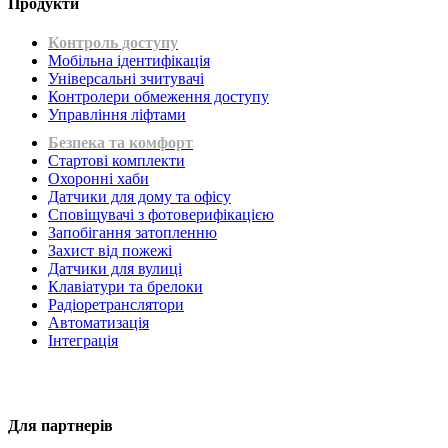
Продукти
Контроль доступу
Мобільна ідентифікація
Універсальні зчитувачі
Контролери обмеження доступу
Управління ліфтами
Безпека та комфорт
Стартові комплекти
Охоронні хаби
Датчики для дому та офісу
Сповіщувачі з фотоверифікацією
Запобігання затопленню
Захист від пожежі
Датчики для вулиці
Клавіатури та брелоки
Радіоретранслятори
Автоматизація
Інтеграція
Для партнерів