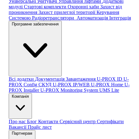
Універсальні зчитувачі
Управління ліфтами
Додаткові
модулі
Стартові комплекти
Охоронні хаби
Захист від
проникнення
Захист прилеглої території
Керування
Системою
Радіоретранслятори
Автоматизація
Інтеграція
Програмне забезпечення
Всі додатки
Документація
Завантаження
U-PROX ID
U-
PROX Config
СКУД U-PROX IP/WEB
U-PROX Home
U-
PROX Installer
U-PROX Monitoring System
UMS Lite
Компанія
Про нас
Блог
Контакти
Сервісний центр
Сертифікати
Вакансії
Прайс лист
Партнерам