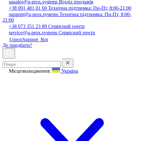
uasales@u-prox.systems
Відділ продажів
+38 091 481 01 69
Технічна підтримка: Пн-Пт, 8:00-21:00
support@u-prox.systems
Технічна підтримка: Пн-Пт, 8:00-
21:00
+38 073 351 23 89
Сервісний центр
service@u-prox.systems
Сервісний центр
UproxSupport_Bot
Де придбати?
Місцезнаходження:
Україна