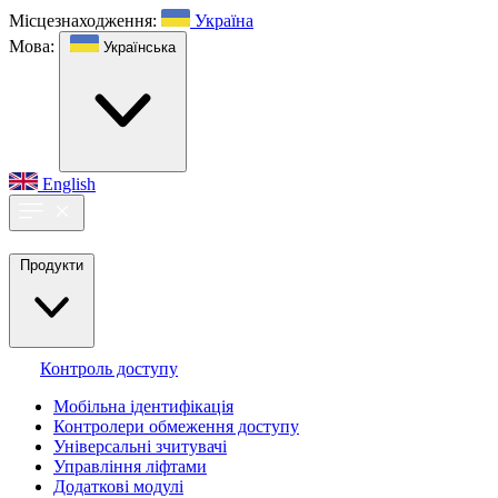
Місцезнаходження:
Україна
Мова:
Українська
English
Продукти
Контроль доступу
Мобільна ідентифікація
Контролери обмеження доступу
Універсальні зчитувачі
Управління ліфтами
Додаткові модулі