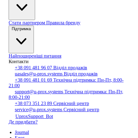
Стати партнером
Правила бренду
Підтримка
Найпоширеніші питання
Контакти
+38 091 481 96 07
Відділ продажів
uasales@u-prox.systems
Відділ продажів
+38 091 481 01 69
Технічна підтримка: Пн-Пт, 8:00-
21:00
support@u-prox.systems
Технічна підтримка: Пн-Пт,
8:00-21:00
+38 073 351 23 89
Сервісний центр
service@u-prox.systems
Сервісний центр
UproxSupport_Bot
Де придбати?
Journal
Блог