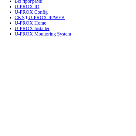
Всі програми
U-PROX ID
U-PROX Config
СКУД U-PROX IP/WEB
U-PROX Home
U-PROX Installer
U-PROX Monitoring System
UMS Lite
Документація та завантаження
Правова інформація
Політика конфіденційності
Умови користування послугами
Правові питання
Адреса
+38 091 481 96 07
Відділ продажів
uasales@u-prox.systems
Відділ продажів
+38 091 481 01 69
Технічна підтримка: Пн-Пт, 8:00-21:00