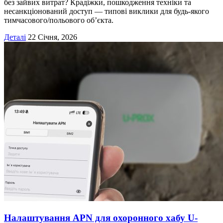
без зайвих витрат? Крадіжки, пошкодження техніки та
несанкціонований доступ — типові виклики для будь-якого
тимчасового/польового об’єкта.
Деталі
22 Січня, 2026
Налаштування APN для охоронного хабу U-