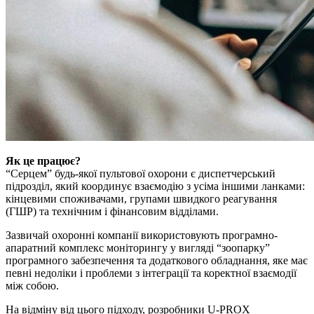
Як це працює?
“Серцем” будь-якої пультової охорони є диспетчерський
підрозділ, який координує взаємодію з усіма іншими ланками:
кінцевими споживачами, групами швидкого реагування
(ГШР) та технічним і фінансовим відділами.
Зазвичай охоронні компанії використовують програмно-
апаратний комплекс моніторингу у вигляді “зоопарку”
програмного забезпечення та додаткового обладнання, яке має
певні недоліки і проблеми з інтеграції та коректної взаємодії
між собою.
На відміну від цього підходу, розробники U-PROX