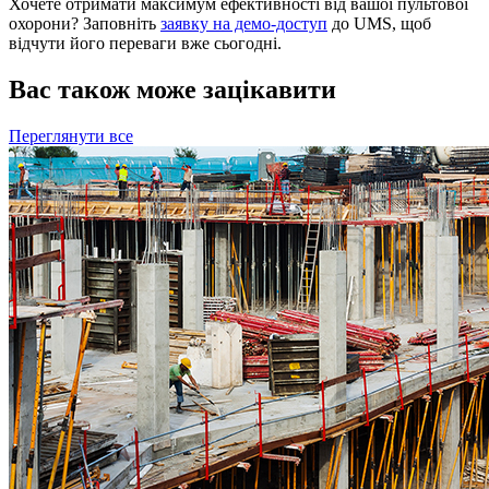
Хочете отримати максимум ефективності від вашої пультової
охорони? Заповніть
заявку на демо-доступ
до UMS, щоб
відчути його переваги вже сьогодні.
Вас також може зацікавити
Переглянути все