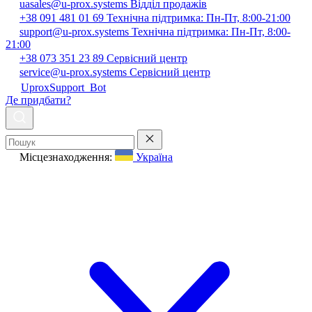
uasales@u-prox.systems
Відділ продажів
+38 091 481 01 69
Технічна підтримка: Пн-Пт, 8:00-21:00
support@u-prox.systems
Технічна підтримка: Пн-Пт, 8:00-
21:00
+38 073 351 23 89
Сервісний центр
service@u-prox.systems
Сервісний центр
UproxSupport_Bot
Де придбати?
Місцезнаходження:
Україна