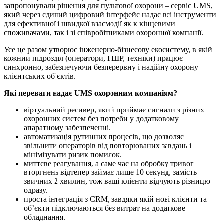
запропонували рішення для пультової охорони – сервіс UMS,
який через єдиний цифровий інтерфейс надає всі інструменти
для ефективної і швидкої взаємодії як к кінцевими
споживачами, так і зі співробітниками охоронної компанії.
Усе це разом утворює інженерно-бізнесову екосистему, в якій
кожний підрозділ (оператори, ГШР, техніки) працює
синхронно, забезпечуючи безперервну і надійну охорону
клієнтських об’єктів.
Які переваги надає UMS охоронним компаніям?
віртуальний ресивер, який приймає сигнали з різних
охоронних систем без потреби у додатковому
апаратному забезпеченні.
автоматизація рутинних процесів, що дозволяє
звільнити операторів від повторюваних завдань і
мінімізувати ризик помилок.
миттєве реагування, а саме час на обробку тривог
вторгнень відтепер займає лише 10 секунд, замість
звичних 2 хвилин, тож ваші клієнти відчують різницю
одразу.
проста інтеграція з CRM, завдяки якій нові клієнти та
об’єкти підключаються без витрат на додаткове
обладнання.