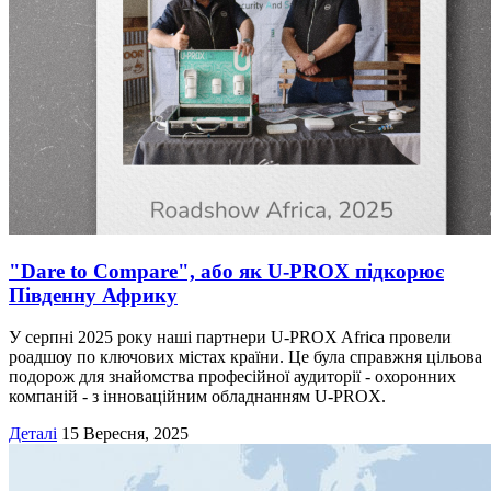
"Dare to Compare", або як U-PROX підкорює
Південну Африку
У серпні 2025 року наші партнери U-PROX Africa провели
роадшоу по ключових містах країни. Це була справжня цільова
подорож для знайомства професійної аудиторії - охоронних
компаній - з інноваційним обладнанням U-PROX.
Деталі
15 Вересня, 2025