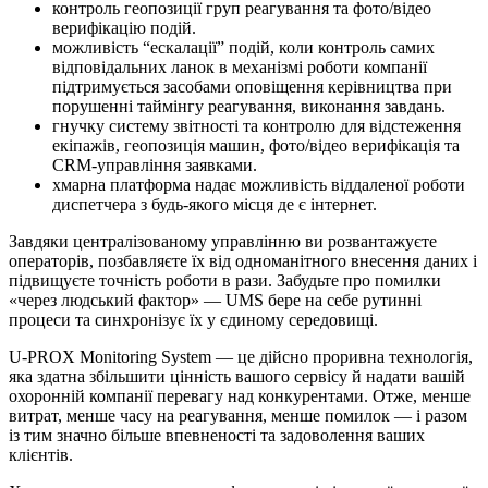
контроль геопозиції груп реагування та фото/відео
верифікацію подій.
можливість “ескалації” подій, коли контроль самих
відповідальних ланок в механізмі роботи компанії
підтримується засобами оповіщення керівництва при
порушенні таймінгу реагування, виконання завдань.
гнучку систему звітності та контролю для відстеження
екіпажів, геопозиція машин, фото/відео верифікація та
CRM-управління заявками​.
хмарна платформа надає можливість віддаленої роботи
диспетчера з будь-якого місця де є інтернет.
Завдяки централізованому управлінню ви розвантажуєте
операторів, позбавляєте їх від одноманітного внесення даних і
підвищуєте точність роботи в рази. Забудьте про помилки
«через людський фактор» — UMS бере на себе рутинні
процеси та синхронізує їх у єдиному середовищі.
U-PROX Monitoring System — це дійсно проривна технологія,
яка здатна збільшити цінність вашого сервісу й надати вашій
охоронній компанії перевагу над конкурентами. Отже, менше
витрат, менше часу на реагування, менше помилок — і разом
із тим значно більше впевненості та задоволення ваших
клієнтів.