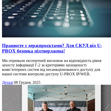
Працюєте з держпроєктами? Для СКУД від U-
PROX безпека підтверджена!
Ми отримали експертний висновок на відповідність рівня
захисту інформації Г-2 за критеріями захищеності
комп’ютерних систем від несанкціонованого доступу для
нашої системи контролю доступу U-PROX IP/WEB.
Деталі
08 Грудня, 2025