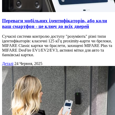
Переваги мобільних ідентифікаторів, або коли
ваш смартфон - це ключ до всіх дверей
Сучасні системи контролю доступу "розуміють" різні типи
ідентифікаторів: класичні 125 кГц proximity-карти чи брелоки,
MIFARE Classic картки чи браслети, захищені MIFARE Plus та
MIFARE DesFire EV1/EV2/EV3, активні мітки для авто та
банківські картки.
Деталі
24 Червня, 2025