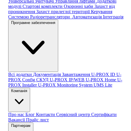
Універсальні зчитувачі
Управління ліфтами
Додаткові
модулі
Стартові комплекти
Охоронні хаби
Захист від
проникнення
Захист прилеглої території
Керування
Системою
Радіоретранслятори
Автоматизація
Інтеграція
Програмне забезпечення
Всі додатки
Документація
Завантаження
U-PROX ID
U-
PROX Config
СКУД U-PROX IP/WEB
U-PROX Home
U-
PROX Installer
U-PROX Monitoring System
UMS Lite
Компанія
Про нас
Блог
Контакти
Сервісний центр
Сертифікати
Вакансії
Прайс лист
Партнерам