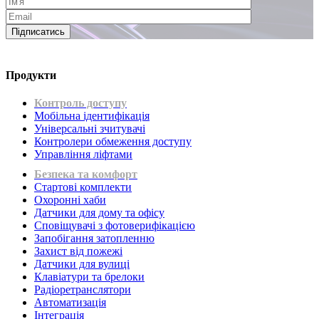
Підписатись
Продукти
Контроль доступу
Мобільна ідентифікація
Універсальні зчитувачі
Контролери обмеження доступу
Управління ліфтами
Безпека та комфорт
Стартові комплекти
Охоронні хаби
Датчики для дому та офісу
Сповіщувачі з фотоверифікацією
Запобігання затопленню
Захист від пожежі
Датчики для вулиці
Клавіатури та брелоки
Радіоретранслятори
Автоматизація
Інтеграція