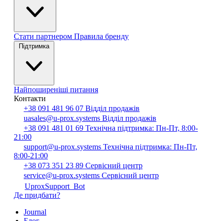
Стати партнером
Правила бренду
Підтримка
Найпоширеніші питання
Контакти
+38 091 481 96 07
Відділ продажів
uasales@u-prox.systems
Відділ продажів
+38 091 481 01 69
Технічна підтримка: Пн-Пт, 8:00-
21:00
support@u-prox.systems
Технічна підтримка: Пн-Пт,
8:00-21:00
+38 073 351 23 89
Сервісний центр
service@u-prox.systems
Сервісний центр
UproxSupport_Bot
Де придбати?
Journal
Блог