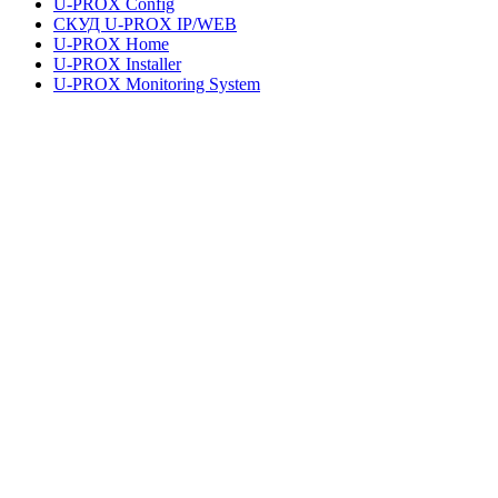
U-PROX Config
СКУД U-PROX IP/WEB
U-PROX Home
U-PROX Installer
U-PROX Monitoring System
UMS Lite
Документація та завантаження
Правова інформація
Політика конфіденційності
Умови користування послугами
Правові питання
Адреса
+38 091 481 96 07
Відділ продажів
uasales@u-prox.systems
Відділ продажів
+38 091 481 01 69
Технічна підтримка: Пн-Пт, 8:00-21:00
support@u-prox.systems
Технічна підтримка: Пн-Пт, 8:00-
21:00