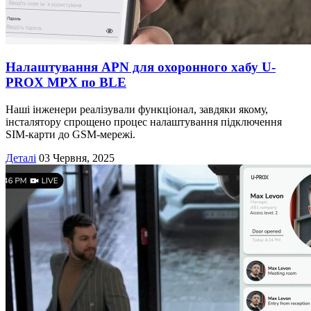
Налаштування APN для охоронного хабу U-
PROX MPX по BLE
Наші інженери реалізували функціонал, завдяки якому,
інсталятору спрощено процес налаштування підключення
SIM-карти до GSM-мережі.
Деталі
03 Червня, 2025