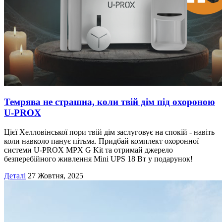
Темрява не страшна, коли твій дім під охороною
U-PROX
Цієї Хелловінської пори твій дім заслуговує на спокій - навіть
коли навколо панує пітьма. Придбай комплект охоронної
системи U-PROX MPX G Kit та отримай джерело
безперебійного живлення Mini UPS 18 Вт у подарунок!
Деталі
27 Жовтня, 2025