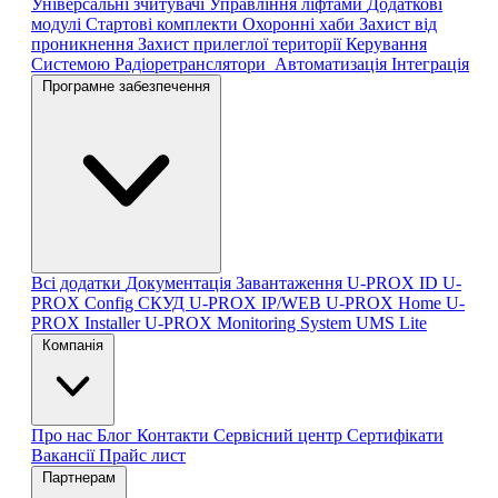
Універсальні зчитувачі
Управління ліфтами
Додаткові
модулі
Стартові комплекти
Охоронні хаби
Захист від
проникнення
Захист прилеглої території
Керування
Системою
Радіоретранслятори
Автоматизація
Інтеграція
Програмне забезпечення
Всі додатки
Документація
Завантаження
U-PROX ID
U-
PROX Config
СКУД U-PROX IP/WEB
U-PROX Home
U-
PROX Installer
U-PROX Monitoring System
UMS Lite
Компанія
Про нас
Блог
Контакти
Сервісний центр
Сертифікати
Вакансії
Прайс лист
Партнерам