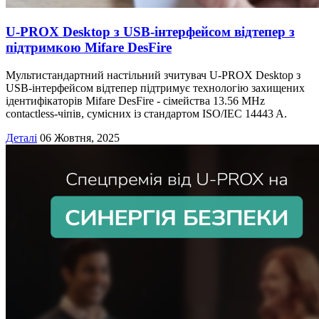
U-PROX Desktop з USB-інтерфейсом відтепер з
підтримкою Mifare DesFire
Мультистандартний настільний зчитувач U-PROX Desktop з
USB-інтерфейсом відтепер підтримує технологію захищених
ідентифікаторів Mifare DesFire - сімейства 13.56 MHz
contactless-чіпів, сумісних із стандартом ISO/IEC 14443 A.
Деталі
06 Жовтня, 2025