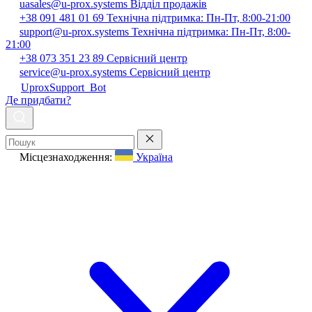
uasales@u-prox.systems
Відділ продажів
+38 091 481 01 69
Технічна підтримка: Пн-Пт, 8:00-21:00
support@u-prox.systems
Технічна підтримка: Пн-Пт, 8:00-
21:00
+38 073 351 23 89
Сервісний центр
service@u-prox.systems
Сервісний центр
UproxSupport_Bot
Де придбати?
Місцезнаходження:
Україна