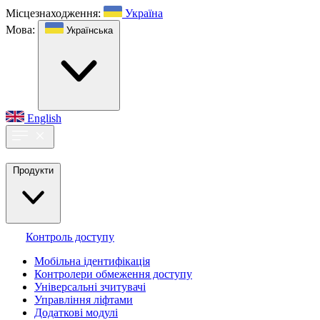
Місцезнаходження:
Україна
Мова:
Українська
English
Продукти
Контроль доступу
Мобільна ідентифікація
Контролери обмеження доступу
Універсальні зчитувачі
Управління ліфтами
Додаткові модулі