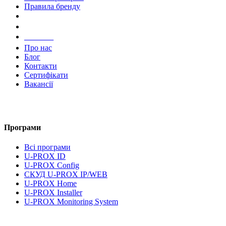
Правила бренду
Компанія
Про нас
Блог
Контакти
Сертифікати
Вакансії
Програми
Всі програми
U-PROX ID
U-PROX Config
СКУД U-PROX IP/WEB
U-PROX Home
U-PROX Installer
U-PROX Monitoring System
UMS Lite
Документація та завантаження