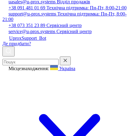
uasales@u-prox.systems
Відділ продажів
+38 091 481 01 69
Технічна підтримка: Пн-Пт, 8:00-21:00
support@u-prox.systems
Технічна підтримка: Пн-Пт, 8:00-
21:00
+38 073 351 23 89
Сервісний центр
service@u-prox.systems
Сервісний центр
UproxSupport_Bot
Де придбати?
Місцезнаходження:
Україна