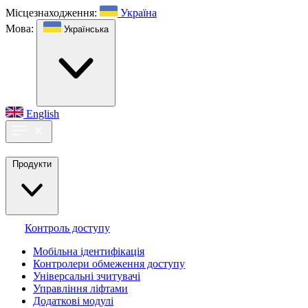
Місцезнаходження:
Україна
Мова:
Українська
English
Продукти
Контроль доступу
Мобільна ідентифікація
Контролери обмеження доступу
Універсальні зчитувачі
Управління ліфтами
Додаткові модулі