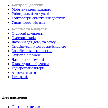
Контроль доступу
Мобільна ідентифікація
Універсальні зчитувачі
Контролери обмеження доступу
Управління ліфтами
Безпека та комфорт
Стартові комплекти
Охоронні хаби
Датчики для дому та офісу
Сповіщувачі з фотоверифікацією
Запобігання затопленню
Захист від пожежі
Датчики для вулиці
Клавіатури та брелоки
Радіоретранслятори
Автоматизація
Інтеграція
Для партнерів
Стати партнером