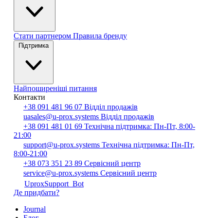
Стати партнером
Правила бренду
Підтримка
Найпоширеніші питання
Контакти
+38 091 481 96 07
Відділ продажів
uasales@u-prox.systems
Відділ продажів
+38 091 481 01 69
Технічна підтримка: Пн-Пт, 8:00-
21:00
support@u-prox.systems
Технічна підтримка: Пн-Пт,
8:00-21:00
+38 073 351 23 89
Сервісний центр
service@u-prox.systems
Сервісний центр
UproxSupport_Bot
Де придбати?
Journal
Блог