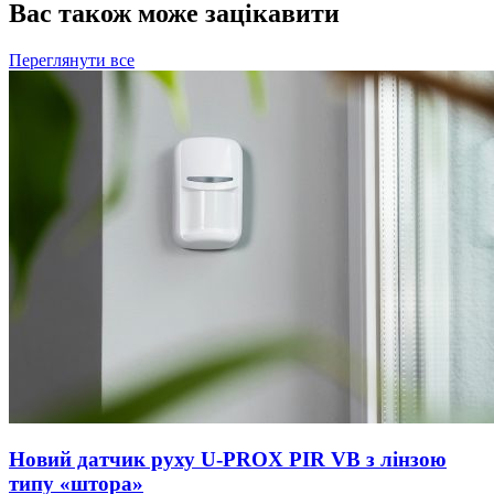
Вас також може зацікавити
Переглянути все
Новий датчик руху U-PROX PIR VB з лінзою
типу «штора»