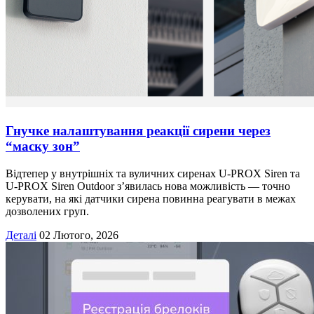
Гнучке налаштування реакції сирени через
“маску зон”
Відтепер у внутрішніх та вуличних сиренах U-PROX Siren та
U-PROX Siren Outdoor з’явилась нова можливість — точно
керувати, на які датчики сирена повинна реагувати в межах
дозволених груп.
Деталі
02 Лютого, 2026