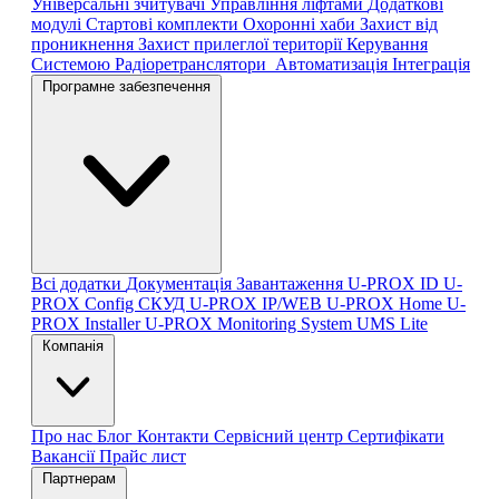
Універсальні зчитувачі
Управління ліфтами
Додаткові
модулі
Стартові комплекти
Охоронні хаби
Захист від
проникнення
Захист прилеглої території
Керування
Системою
Радіоретранслятори
Автоматизація
Інтеграція
Програмне забезпечення
Всі додатки
Документація
Завантаження
U-PROX ID
U-
PROX Config
СКУД U-PROX IP/WEB
U-PROX Home
U-
PROX Installer
U-PROX Monitoring System
UMS Lite
Компанія
Про нас
Блог
Контакти
Сервісний центр
Сертифікати
Вакансії
Прайс лист
Партнерам