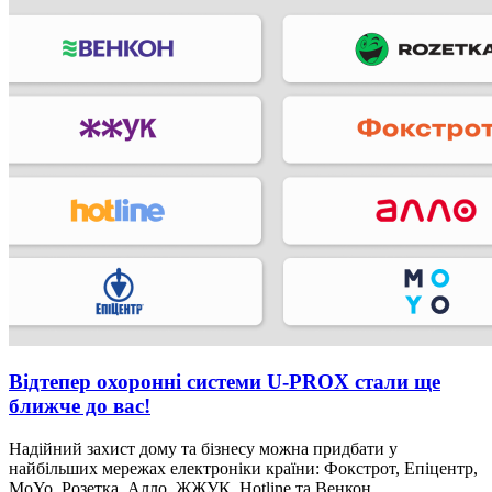
Відтепер охоронні системи U-PROX стали ще
ближче до вас!
Надійний захист дому та бізнесу можна придбати у
найбільших мережах електроніки країни: Фокстрот, Епіцентр,
MoYo, Розетка, Алло, ЖЖУК, Hotline та Венкон.