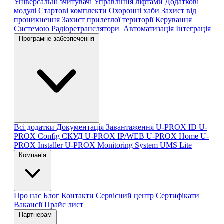
Універсальні зчитувачі
Управління ліфтами
Додаткові
модулі
Стартові комплекти
Охоронні хаби
Захист від
проникнення
Захист прилеглої території
Керування
Системою
Радіоретранслятори
Автоматизація
Інтеграція
Програмне забезпечення
Всі додатки
Документація
Завантаження
U-PROX ID
U-
PROX Config
СКУД U-PROX IP/WEB
U-PROX Home
U-
PROX Installer
U-PROX Monitoring System
UMS Lite
Компанія
Про нас
Блог
Контакти
Сервісний центр
Сертифікати
Вакансії
Прайс лист
Партнерам