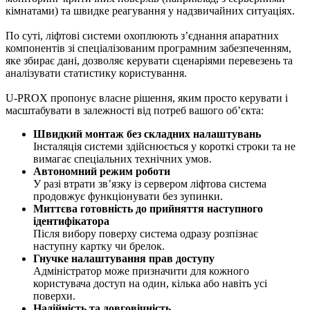
кімнатами) та швидке реагування у надзвичайних ситуаціях.
По суті, ліфтові системи охоплюють з’єднання апаратних
компонентів зі спеціалізованим програмним забезпеченням,
яке збирає дані, дозволяє керувати сценаріями перевезень та
аналізувати статистику користування.
U-PROX пропонує власне рішення, яким просто керувати і
масштабувати в залежності від потреб вашого об’єкта:
Швидкий монтаж без складних налаштувань
Інсталяція системи здійснюється у короткі строки та не
вимагає спеціальних технічних умов.
Автономний режим роботи
У разі втрати зв’язку із сервером ліфтова система
продовжує функціонувати без зупинки.
Миттєва готовність до прийняття наступного
ідентифікатора
Після вибору поверху система одразу розпізнає
наступну картку чи брелок.
Гнучке налаштування прав доступу
Адміністратор може призначити для кожного
користувача доступ на один, кілька або навіть усі
поверхи.
Надійність та довговічність