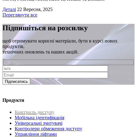
Деталі
22 Вересня, 2025
Переглянути все
Підпишіться на розсилку
щоб отримувати корисні матеріали, бути в курсі нових
продуктів,
технічних оновлень та наших акцій.
Підписатись
Продукти
Контроль доступу
Мобільна ідентифікація
Універсальні зчитувачі
Контролери обмеження доступу
Управління ліфтами