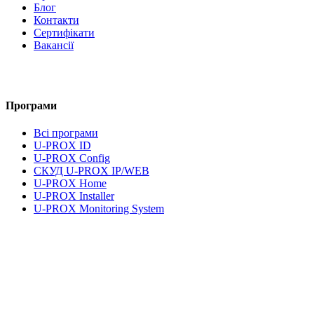
Блог
Контакти
Сертифікати
Вакансії
Програми
Всі програми
U-PROX ID
U-PROX Config
СКУД U-PROX IP/WEB
U-PROX Home
U-PROX Installer
U-PROX Monitoring System
UMS Lite
Документація та завантаження
Правова інформація
Політика конфіденційності
Умови користування послугами