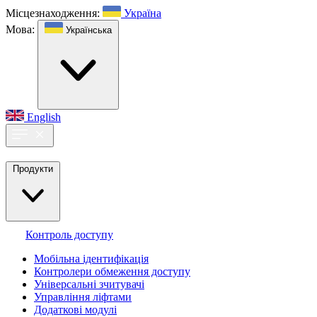
Місцезнаходження:
Україна
Мова:
Українська
English
Продукти
Контроль доступу
Мобільна ідентифікація
Контролери обмеження доступу
Універсальні зчитувачі
Управління ліфтами
Додаткові модулі