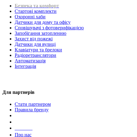
Безпека та комфорт
Стартові комплекти
Охоронні хаби
Датчики для дому та офісу
Сповіщувачі з фотоверифікацією
Запобігання затопленню
Захист від пожежі
Датчики для вулиці
Клавіатури та брелоки
Радіоретранслятори
Автоматизація
Інтеграція
Для партнерів
Стати партнером
Правила бренду
Компанія
Про нас