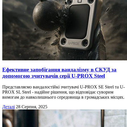
Ефективне запобігання вандалізму в СКУД за
допомогою зчитувачів серії U-PROX Steel
Представляємо вандалостійкі зчитувачі U-PROX SE Steel та U-
PROX SL Steel - надійне рішення, що відповідає суворим
вимогам до навколишнього середовища в громадських місцях.
Деталі
28 Серпня, 2025