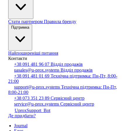
Стати партнером
Правила бренду
Підтримка
Найпоширеніші питання
Контакти
+38 091 481 96 07
Відділ продажів
uasales@u-prox.systems
Відділ продажів
+38 091 481 01 69
Технічна підтримка: Пн-Пт, 8:00-
21:00
support@u-prox.systems
Технічна підтримка: Пн-Пт,
8:00-21:00
+38 073 351 23 89
Сервісний центр
service@u-prox.systems
Сервісний центр
UproxSupport_Bot
Де придбати?
Journal
Блог