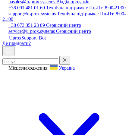
uasales@u-prox.systems
Відділ продажів
+38 091 481 01 69
Технічна підтримка: Пн-Пт, 8:00-21:00
support@u-prox.systems
Технічна підтримка: Пн-Пт, 8:00-
21:00
+38 073 351 23 89
Сервісний центр
service@u-prox.systems
Сервісний центр
UproxSupport_Bot
Де придбати?
Місцезнаходження:
Україна