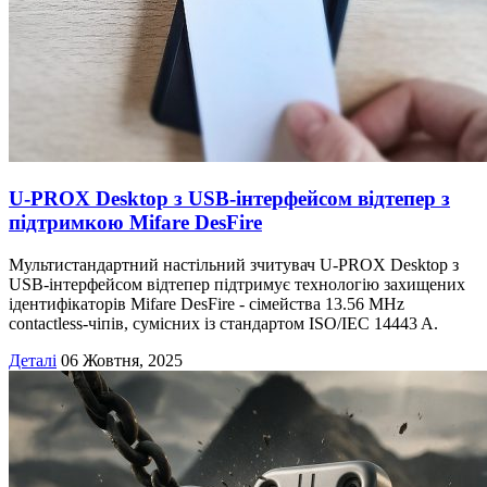
U-PROX Desktop з USB-інтерфейсом відтепер з
підтримкою Mifare DesFire
Мультистандартний настільний зчитувач U-PROX Desktop з
USB-інтерфейсом відтепер підтримує технологію захищених
ідентифікаторів Mifare DesFire - сімейства 13.56 MHz
contactless-чіпів, сумісних із стандартом ISO/IEC 14443 A.
Деталі
06 Жовтня, 2025