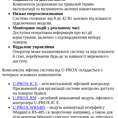
Компоненти розраховані на тривалий термін
експлуатації та витримують активні навантаження.
Низьке енергоспоживання
Система споживає від 8 до 42 Вт залежно від кількості
підключених модулів.
Моніторинг подій у реальному часі
Доступна оперативна інформація про всі дії
користувачів, включно з підтвердженням вибору
поверху.
Віддалене управління
Оператор може налаштовувати систему та відстежувати
її стан, перебуваючи будь-де за наявності мережевого
доступу.
Комплексна ліфтова система від U-PROX складається з
чотирьох основних компонентів:
U-PROX IC E
– інтелектуальний ліфтовий контролер.
Призначений для організації системи контролю доступу
на поверхи будівлі.
U-PROX RM
– релейний виконавчий модуль ліфтового
контролера U-PROX IC E.
U-PROX WRS485
– модуль конвертації інтерфейсу
Wiegand в RS-485 і в зворотному напрямку, а також для
підключення Wiegand сумісних зчитувачів до ліфтового