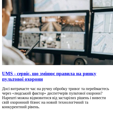
UMS - сервіс, що змінює правила на ринку
пультової охорони
Досі витрачаєте час на ручну обробку тривог та переймаєтесь
через «людський фактор» диспетчерів пультової охорони?
Нарешті можна відмовитися від застарілих рішень і вивести
свій охоронний бізнес на новий технологічний та
конкурентний рівень.