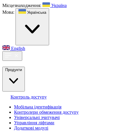
Місцезнаходження:
Україна
Мова:
Українська
English
Продукти
Контроль доступу
Мобільна ідентифікація
Контролери обмеження доступу
Універсальні зчитувачі
Управління ліфтами
Додаткові модулі