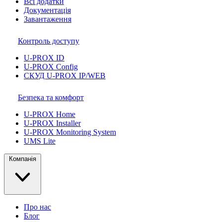
Всі додатки
Документація
Завантаження
Контроль доступу
U-PROX ID
U-PROX Config
СКУД U-PROX IP/WEB
Безпека та комфорт
U-PROX Home
U-PROX Installer
U-PROX Monitoring System
UMS Lite
Компанія
Про нас
Блог