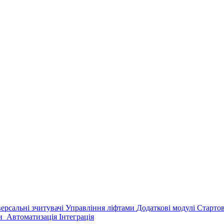
версальні зчитувачі
Управління ліфтами
Додаткові модулі
Старто
ри
Автоматизація
Інтеграція