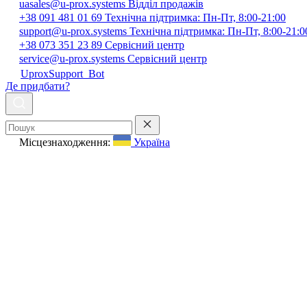
uasales@u-prox.systems
Відділ продажів
+38 091 481 01 69
Технічна підтримка: Пн-Пт, 8:00-21:00
support@u-prox.systems
Технічна підтримка: Пн-Пт, 8:00-21:0
+38 073 351 23 89
Сервісний центр
service@u-prox.systems
Сервісний центр
UproxSupport_Bot
Де придбати?
Місцезнаходження:
Україна