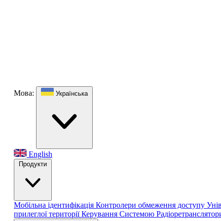
Мова:
Українська
English
Продукти
Мобільна ідентифікація
Контролери обмеження доступу
Уні
прилеглої території
Керування Системою
Радіоретранслято