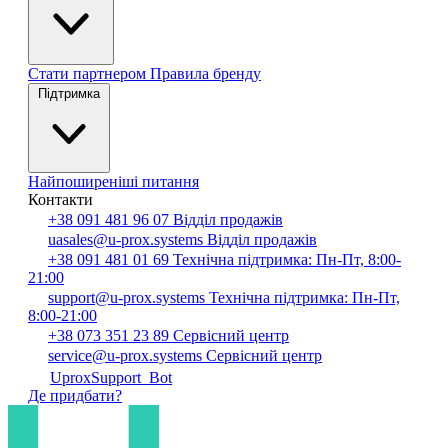
Стати партнером
Правила бренду
Підтримка
Найпоширеніші питання
Контакти
+38 091 481 96 07
Відділ продажів
uasales@u-prox.systems
Відділ продажів
+38 091 481 01 69
Технічна підтримка: Пн-Пт, 8:00-
21:00
support@u-prox.systems
Технічна підтримка: Пн-Пт,
8:00-21:00
+38 073 351 23 89
Сервісний центр
service@u-prox.systems
Сервісний центр
UproxSupport_Bot
Де придбати?