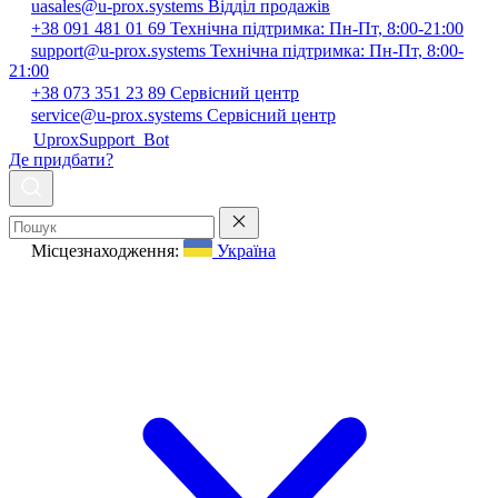
uasales@u-prox.systems
Відділ продажів
+38 091 481 01 69
Технічна підтримка: Пн-Пт, 8:00-21:00
support@u-prox.systems
Технічна підтримка: Пн-Пт, 8:00-
21:00
+38 073 351 23 89
Сервісний центр
service@u-prox.systems
Сервісний центр
UproxSupport_Bot
Де придбати?
Місцезнаходження:
Україна