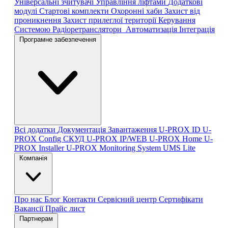
Універсальні зчитувачі
Управління ліфтами
Додаткові
модулі
Стартові комплекти
Охоронні хаби
Захист від
проникнення
Захист прилеглої території
Керування
Системою
Радіоретранслятори
Автоматизація
Інтеграція
Програмне забезпечення
Всі додатки
Документація
Завантаження
U-PROX ID
U-
PROX Config
СКУД U-PROX IP/WEB
U-PROX Home
U-
PROX Installer
U-PROX Monitoring System
UMS Lite
Компанія
Про нас
Блог
Контакти
Сервісний центр
Сертифікати
Вакансії
Прайс лист
Партнерам