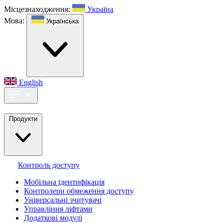
Місцезнаходження:
Україна
Мова:
Українська
English
Продукти
Контроль доступу
Мобільна ідентифікація
Контролери обмеження доступу
Універсальні зчитувачі
Управління ліфтами
Додаткові модулі