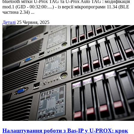
bluetooth мітки U-Prox TAG та U-Prox Auto TAG : модифікація
mod.1 (GID - 00:32:00:....) - із версії мікропрограми 11.34 (BLE
частина 2.34) ...
Деталі
25 Червня, 2025
Налаштування роботи з Bas‑IP у U‑PROX: крок