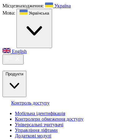
Місцезнаходження:
Україна
Мова:
Українська
English
Продукти
Контроль доступу
Мобільна ідентифікація
Контролери обмеження доступу
Універсальні зчитувачі
Управління ліфтами
Додаткові модулі