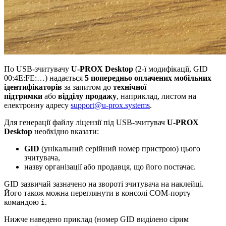
По USB-зчитувачу
U-PROX Desktop
(2-ї модифікації, GID
00:4E:FE:…) надається
5 попередньо оплачених мобільних
ідентифікаторів
за запитом до
технічної
підтримки
або
відділу продажу
, наприклад, листом на
електронну адресу
support@u-prox.systems
.
Для генерації файлу ліцензії під USB-зчитувач
U-PROX
Desktop
необхідно вказати:
GID
(унікальний серійний номер пристрою) цього
зчитувача,
назву організації або продавця, що його постачає.
GID зазвичай зазначено на звороті зчитувача на наклейці.
Його також можна переглянути в консолі COM-порту
командою
.
i
Нижче наведено приклад (номер GID виділено сірим