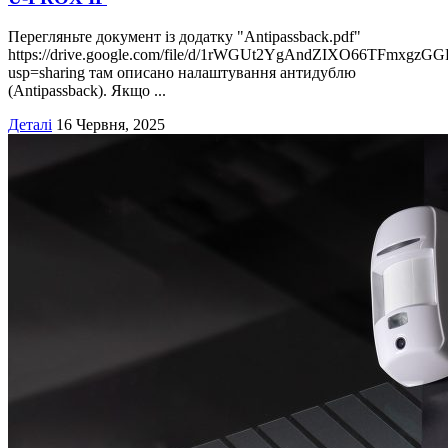
Перегляньте документ із додатку "Antipassback.pdf"
https://drive.google.com/file/d/1rWGUt2YgAndZIXO66TFmxgzG
usp=sharing там описано налаштування антидублю
(Antipassback). Якщо ...
Деталі
16 Червня, 2025