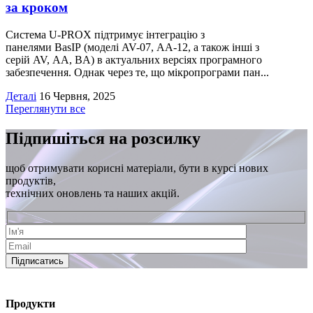
за кроком
Система U-PROX підтримує інтеграцію з
панелями BasIP (моделі AV-07, AA-12, а також інші з
серій AV, AA, BA) в актуальних версіях програмного
забезпечення. Однак через те, що мікропрограми пан...
Деталі
16 Червня, 2025
Переглянути все
Підпишіться на розсилку
щоб отримувати корисні матеріали, бути в курсі нових
продуктів,
технічних оновлень та наших акцій.
Підписатись
Продукти