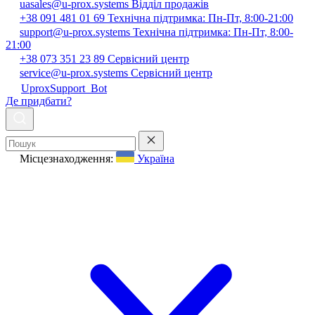
uasales@u-prox.systems
Відділ продажів
+38 091 481 01 69
Технічна підтримка: Пн-Пт, 8:00-21:00
support@u-prox.systems
Технічна підтримка: Пн-Пт, 8:00-
21:00
+38 073 351 23 89
Сервісний центр
service@u-prox.systems
Сервісний центр
UproxSupport_Bot
Де придбати?
Місцезнаходження:
Україна