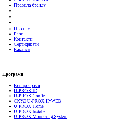
Правила бренду
Компанія
Про нас
Блог
Контакти
Сертифікати
Вакансії
Програми
Всі програми
U-PROX ID
U-PROX Config
СКУД U-PROX IP/WEB
U-PROX Home
U-PROX Installer
U-PROX Monitoring System
UMS Lite
Документація та завантаження