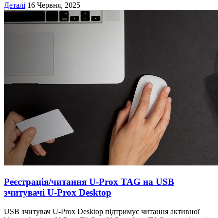
Деталі
16 Червня, 2025
Реєстрація/читання U-Prox TAG на USB
зчитувачі U-Prox Desktop
USB зчитувач U-Prox Desktop підтримує читання активної