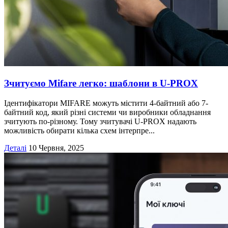
Зчитуємо Mifare легко: шаблони в U‑PROX
Ідентифікатори MIFARE можуть містити 4-байтний або 7-
байтний код, який різні системи чи виробники обладнання
зчитують по-різному. Тому зчитувачі U-PROX надають
можливість обирати кілька схем інтерпре...
Деталі
10 Червня, 2025