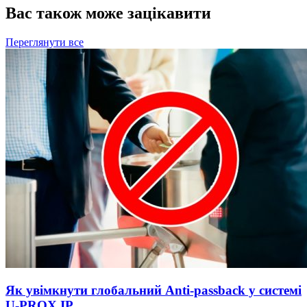
Вас також може зацікавити
Переглянути все
Як увімкнути глобальний Anti‑passback у системі
U‑PROX IP