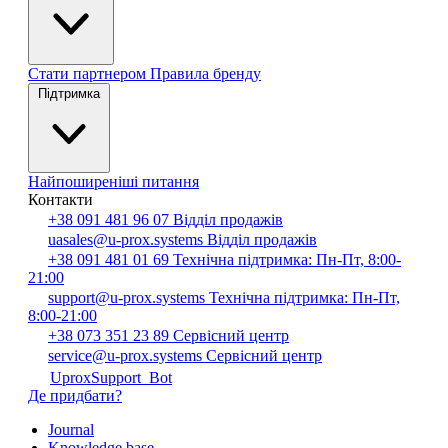
Стати партнером
Правила бренду
Підтримка
Найпоширеніші питання
Контакти
+38 091 481 96 07
Відділ продажів
uasales@u-prox.systems
Відділ продажів
+38 091 481 01 69
Технічна підтримка: Пн-Пт, 8:00-
21:00
support@u-prox.systems
Технічна підтримка: Пн-Пт,
8:00-21:00
+38 073 351 23 89
Сервісний центр
service@u-prox.systems
Сервісний центр
UproxSupport_Bot
Де придбати?
Journal
Knowledge base