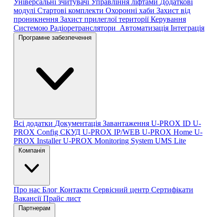
Універсальні зчитувачі
Управління ліфтами
Додаткові
модулі
Стартові комплекти
Охоронні хаби
Захист від
проникнення
Захист прилеглої території
Керування
Системою
Радіоретранслятори
Автоматизація
Інтеграція
Програмне забезпечення
Всі додатки
Документація
Завантаження
U-PROX ID
U-
PROX Config
СКУД U-PROX IP/WEB
U-PROX Home
U-
PROX Installer
U-PROX Monitoring System
UMS Lite
Компанія
Про нас
Блог
Контакти
Сервісний центр
Сертифікати
Вакансії
Прайс лист
Партнерам