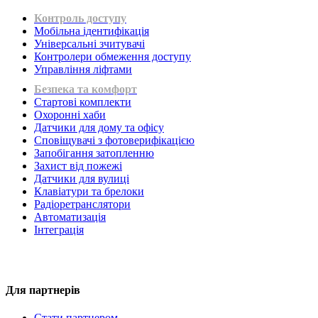
Контроль доступу
Мобільна ідентифікація
Універсальні зчитувачі
Контролери обмеження доступу
Управління ліфтами
Безпека та комфорт
Стартові комплекти
Охоронні хаби
Датчики для дому та офісу
Сповіщувачі з фотоверифікацією
Запобігання затопленню
Захист від пожежі
Датчики для вулиці
Клавіатури та брелоки
Радіоретранслятори
Автоматизація
Інтеграція
Для партнерів
Стати партнером