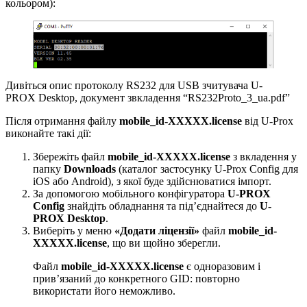
кольором):
Дивіться опис протоколу RS232 для USB зчитувача U-
PROX Desktop, документ звкладення “RS232Proto_3_ua.pdf”
Після отримання файлу
mobile_id-ХХХХХ.license
від U-Prox
виконайте такі дії:
Збережіть файл
mobile_id-ХХХХХ.license
з вкладення у
папку
Downloads
(каталог застосунку U-Prox Config для
iOS або Android), з якої буде здійснюватися імпорт.
За допомогою мобільного конфігураторa
U-PROX
Config
знайдіть обладнання та під’єднайтеся до
U-
PROX Desktop
.
Виберіть у меню
«Додати ліцензії»
файл
mobile_id-
ХХХХХ.license
, що ви щойно зберегли.
Файл
mobile_id-ХХХХХ.license
є одноразовим і
прив’язаний до конкретного GID: повторно
використати його неможливо.