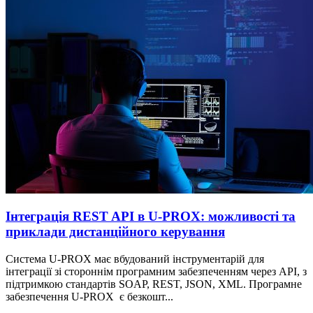
Інтеграція REST API в U‑PROX: можливості та
приклади дистанційного керування
Система U-PROX має вбудований інструментарій для
інтеграції зі стороннім програмним забезпеченням через API, з
підтримкою стандартів SOAP, REST, JSON, XML. Програмне
забезпечення U-PROX є безкошт...