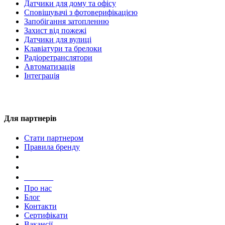
Датчики для дому та офісу
Сповіщувачі з фотоверифікацією
Запобігання затопленню
Захист від пожежі
Датчики для вулиці
Клавіатури та брелоки
Радіоретранслятори
Автоматизація
Інтеграція
Для партнерів
Стати партнером
Правила бренду
Компанія
Про нас
Блог
Контакти
Сертифікати
Вакансії