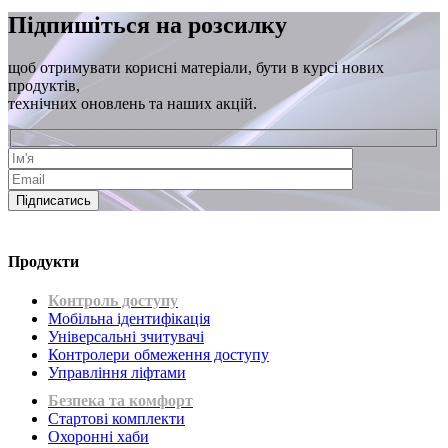
Підпишіться на розсилку
щоб отримувати корисні матеріали, бути в курсі нових
продуктів,
технічних оновлень та наших акцій.
Підписатись
Продукти
Контроль доступу
Мобільна ідентифікація
Універсальні зчитувачі
Контролери обмеження доступу
Управління ліфтами
Безпека та комфорт
Стартові комплекти
Охоронні хаби