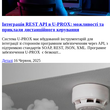
Інтеграція REST API в U‑PROX: можливості та
приклади дистанційного керування
Система U-PROX має вбудований інструментарій для
інтеграції зі стороннім програмним забезпеченням через API, з
підтримкою стандартів SOAP, REST, JSON, XML. Програмне
забезпечення U-PROX є безкошт...
Деталі
16 Червня, 2025