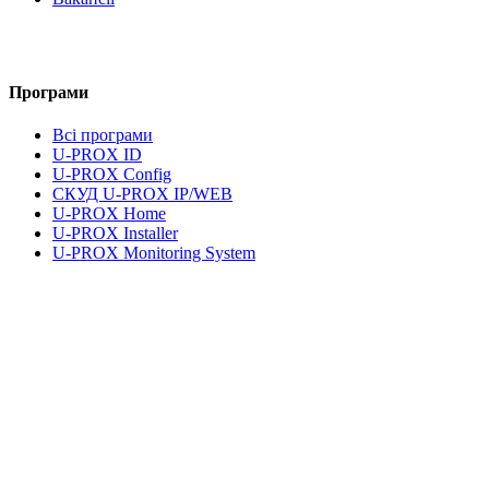
Програми
Всі програми
U-PROX ID
U-PROX Config
СКУД U-PROX IP/WEB
U-PROX Home
U-PROX Installer
U-PROX Monitoring System
UMS Lite
Документація та завантаження
Правова інформація
Політика конфіденційності
Умови користування послугами
Правові питання