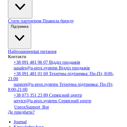
Стати партнером
Правила бренду
Підтримка
Найпоширеніші питання
Контакти
+38 091 481 96 07
Відділ продажів
uasales@u-prox.systems
Відділ продажів
+38 091 481 01 69
Технічна підтримка: Пн-Пт, 8:00-
21:00
support@u-prox.systems
Технічна підтримка: Пн-Пт,
8:00-21:00
+38 073 351 23 89
Сервісний центр
service@u-prox.systems
Сервісний центр
UproxSupport_Bot
Де придбати?
Journal
Knowledge base