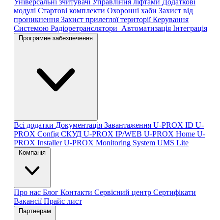
Універсальні зчитувачі
Управління ліфтами
Додаткові
модулі
Стартові комплекти
Охоронні хаби
Захист від
проникнення
Захист прилеглої території
Керування
Системою
Радіоретранслятори
Автоматизація
Інтеграція
Програмне забезпечення
Всі додатки
Документація
Завантаження
U-PROX ID
U-
PROX Config
СКУД U-PROX IP/WEB
U-PROX Home
U-
PROX Installer
U-PROX Monitoring System
UMS Lite
Компанія
Про нас
Блог
Контакти
Сервісний центр
Сертифікати
Вакансії
Прайс лист
Партнерам