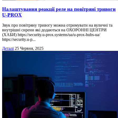
Налаштування реакції реле на повітряні тривоги
U-PROX
Звук про повітряну тривогу можна отримувати на вуличні та
внутрішні сирени які додаються на ОХОРОННІ ЦЕНТРИ
(ХАБИ) https://security.u-prox.systems/ua/u-prox-hubs-ua/
https://security.u-p...
Деталі
25 Червня, 2025