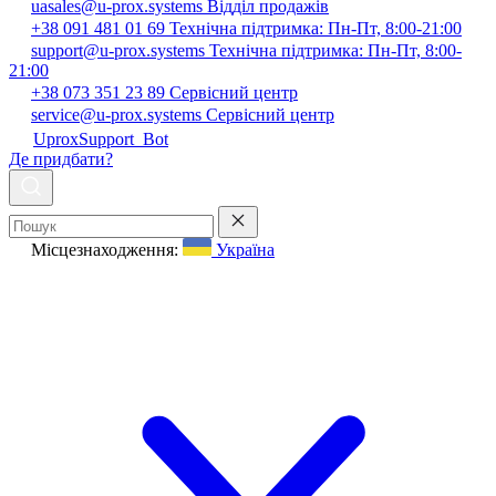
uasales@u-prox.systems
Відділ продажів
+38 091 481 01 69
Технічна підтримка: Пн-Пт, 8:00-21:00
support@u-prox.systems
Технічна підтримка: Пн-Пт, 8:00-
21:00
+38 073 351 23 89
Сервісний центр
service@u-prox.systems
Сервісний центр
UproxSupport_Bot
Де придбати?
Місцезнаходження:
Україна