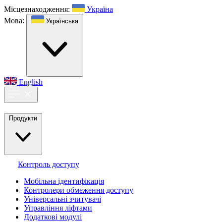
Місцезнаходження:
Україна
Мова:
Українська
English
Продукти
Контроль доступу
Мобільна ідентифікація
Контролери обмеження доступу
Універсальні зчитувачі
Управління ліфтами
Додаткові модулі