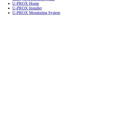
U-PROX Home
U-PROX Installer
U-PROX Monitoring System
UMS Lite
Документація та завантаження
Правова інформація
Політика конфіденційності
Умови користування послугами
Правові питання
Адреса
+38 091 481 96 07
Відділ продажів
uasales@u-prox.systems
Відділ продажів
+38 091 481 01 69
Технічна підтримка: Пн-Пт, 8:00-21:00
support@u-prox.systems
Технічна підтримка: Пн-Пт, 8:00-
21:00
+38 073 351 23 89
Сервісний центр