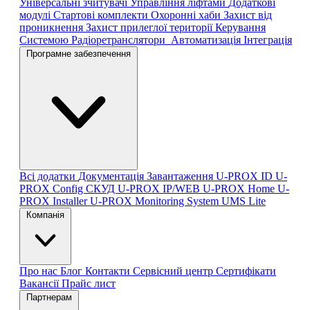
Універсальні зчитувачі
Управління ліфтами
Додаткові
модулі
Стартові комплекти
Охоронні хаби
Захист від
проникнення
Захист прилеглої території
Керування
Системою
Радіоретранслятори
Автоматизація
Інтеграція
Програмне забезпечення
Всі додатки
Документація
Завантаження
U-PROX ID
U-
PROX Config
СКУД U-PROX IP/WEB
U-PROX Home
U-
PROX Installer
U-PROX Monitoring System
UMS Lite
Компанія
Про нас
Блог
Контакти
Сервісний центр
Сертифікати
Вакансії
Прайс лист
Партнерам