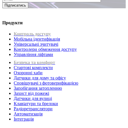
Підписатись
Продукти
Контроль доступу
Мобільна ідентифікація
Універсальні зчитувачі
Контролери обмеження доступу
Управління ліфтами
Безпека та комфорт
Стартові комплекти
Охоронні хаби
Датчики для дому та офісу
Сповіщувачі з фотоверифікацією
Запобігання затопленню
Захист від пожежі
Датчики для вулиці
Клавіатури та брелоки
Радіоретранслятори
Автоматизація
Інтеграція