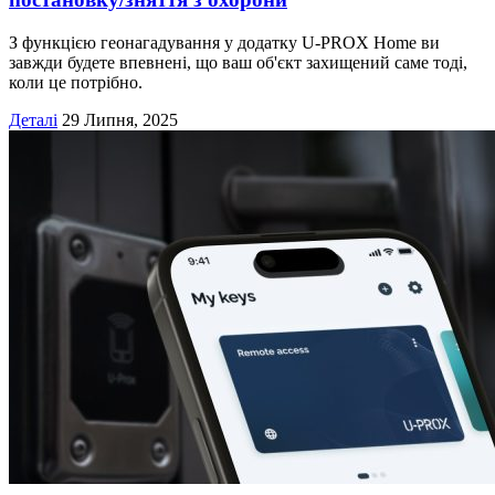
З функцією геонагадування у додатку U-PROX Home ви
завжди будете впевнені, що ваш об'єкт захищений саме тоді,
коли це потрібно.
Деталі
29 Липня, 2025