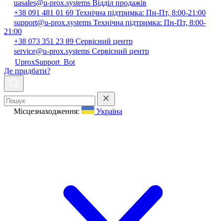
uasales@u-prox.systems
Відділ продажів
+38 091 481 01 69
Технічна підтримка: Пн-Пт, 8:00-21:00
support@u-prox.systems
Технічна підтримка: Пн-Пт, 8:00-
21:00
+38 073 351 23 89
Сервісний центр
service@u-prox.systems
Сервісний центр
UproxSupport_Bot
Де придбати?
Місцезнаходження:
Україна