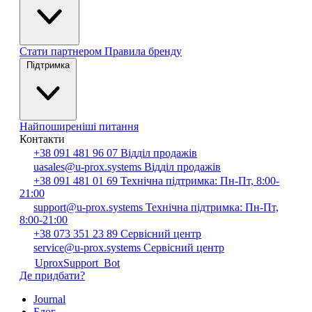
Стати партнером
Правила бренду
Підтримка
Найпоширеніші питання
Контакти
+38 091 481 96 07
Відділ продажів
uasales@u-prox.systems
Відділ продажів
+38 091 481 01 69
Технічна підтримка: Пн-Пт, 8:00-
21:00
support@u-prox.systems
Технічна підтримка: Пн-Пт,
8:00-21:00
+38 073 351 23 89
Сервісний центр
service@u-prox.systems
Сервісний центр
UproxSupport_Bot
Де придбати?
Journal
Блог