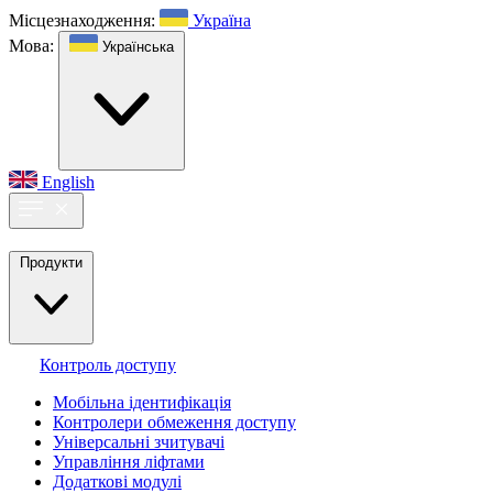
Місцезнаходження:
Україна
Мова:
Українська
English
Продукти
Контроль доступу
Мобільна ідентифікація
Контролери обмеження доступу
Універсальні зчитувачі
Управління ліфтами
Додаткові модулі