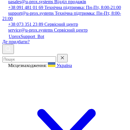
uasales@u-prox.systems
Відділ продажів
+38 091 481 01 69
Технічна підтримка: Пн-Пт, 8:00-21:00
support@u-prox.systems
Технічна підтримка: Пн-Пт, 8:00-
21:00
+38 073 351 23 89
Сервісний центр
service@u-prox.systems
Сервісний центр
UproxSupport_Bot
Де придбати?
Місцезнаходження:
Україна