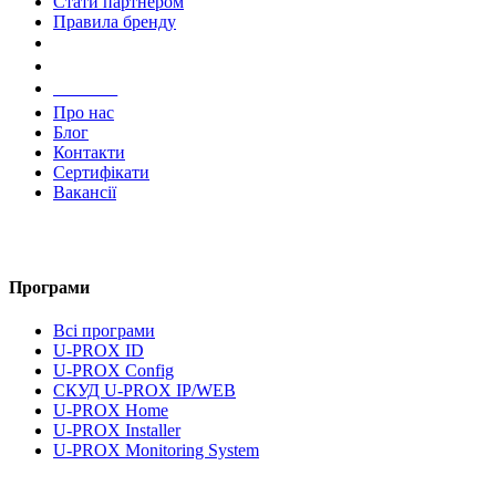
Стати партнером
Правила бренду
Компанія
Про нас
Блог
Контакти
Сертифікати
Вакансії
Програми
Всі програми
U-PROX ID
U-PROX Config
СКУД U-PROX IP/WEB
U-PROX Home
U-PROX Installer
U-PROX Monitoring System
UMS Lite
Документація та завантаження