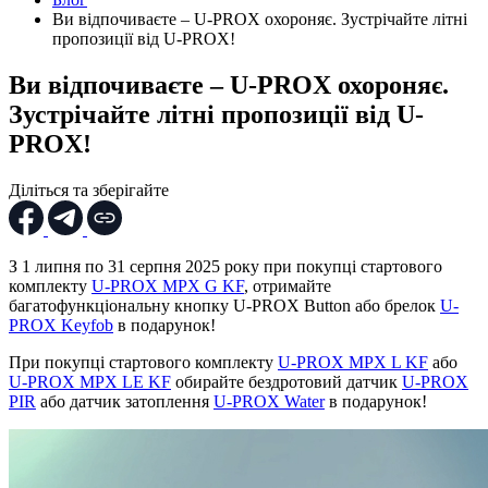
Ви відпочиваєте – U-PROX охороняє. Зустрічайте літні
пропозиції від U-PROX!
Ви відпочиваєте – U-PROX охороняє.
Зустрічайте літні пропозиції від U-
PROX!
Діліться та зберігайте
З 1 липня по 31 серпня 2025 року при покупці стартового
комплекту
U-PROX MPX G KF
, отримайте
багатофункціональну кнопку U-PROX Button або брелок
U-
PROX Keyfob
в подарунок!
При покупці стартового комплекту
U-PROX MPX L KF
або
U-PROX MPX LE KF
обирайте бездротовий датчик
U-PROX
PIR
або датчик затоплення
U-PROX Water
в подарунок!