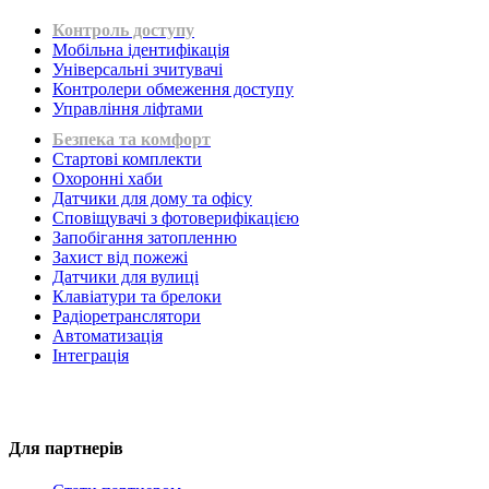
Контроль доступу
Мобільна ідентифікація
Універсальні зчитувачі
Контролери обмеження доступу
Управління ліфтами
Безпека та комфорт
Стартові комплекти
Охоронні хаби
Датчики для дому та офісу
Сповіщувачі з фотоверифікацією
Запобігання затопленню
Захист від пожежі
Датчики для вулиці
Клавіатури та брелоки
Радіоретранслятори
Автоматизація
Інтеграція
Для партнерів