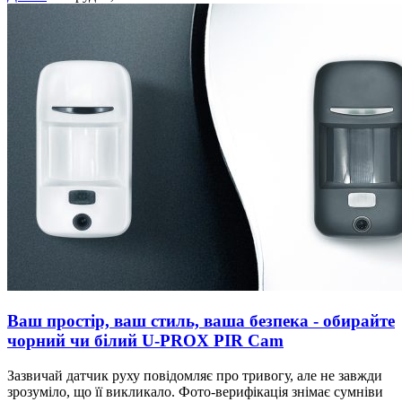
Ваш простір, ваш стиль, ваша безпека - обирайте
чорний чи білий U-PROX PIR Cam
Зазвичай датчик руху повідомляє про тривогу, але не завжди
зрозуміло, що її викликало. Фото-верифікація знімає сумніви