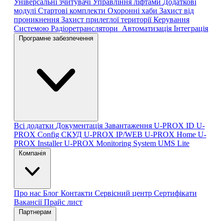
Універсальні зчитувачі
Управління ліфтами
Додаткові
модулі
Стартові комплекти
Охоронні хаби
Захист від
проникнення
Захист прилеглої території
Керування
Системою
Радіоретранслятори
Автоматизація
Інтеграція
Програмне забезпечення
Всі додатки
Документація
Завантаження
U-PROX ID
U-
PROX Config
СКУД U-PROX IP/WEB
U-PROX Home
U-
PROX Installer
U-PROX Monitoring System
UMS Lite
Компанія
Про нас
Блог
Контакти
Сервісний центр
Сертифікати
Вакансії
Прайс лист
Партнерам