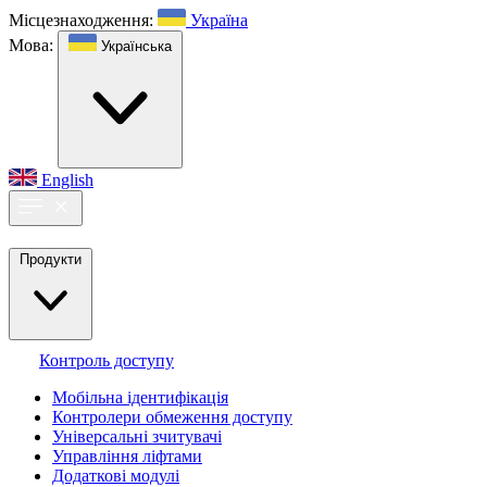
Місцезнаходження:
Україна
Мова:
Українська
English
Продукти
Контроль доступу
Мобільна ідентифікація
Контролери обмеження доступу
Універсальні зчитувачі
Управління ліфтами
Додаткові модулі