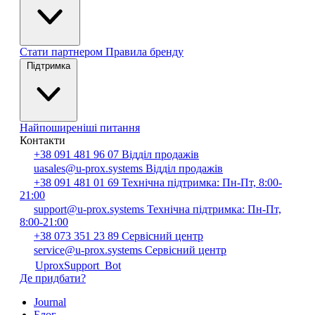
Стати партнером
Правила бренду
Підтримка
Найпоширеніші питання
Контакти
+38 091 481 96 07
Відділ продажів
uasales@u-prox.systems
Відділ продажів
+38 091 481 01 69
Технічна підтримка: Пн-Пт, 8:00-
21:00
support@u-prox.systems
Технічна підтримка: Пн-Пт,
8:00-21:00
+38 073 351 23 89
Сервісний центр
service@u-prox.systems
Сервісний центр
UproxSupport_Bot
Де придбати?
Journal
Блог