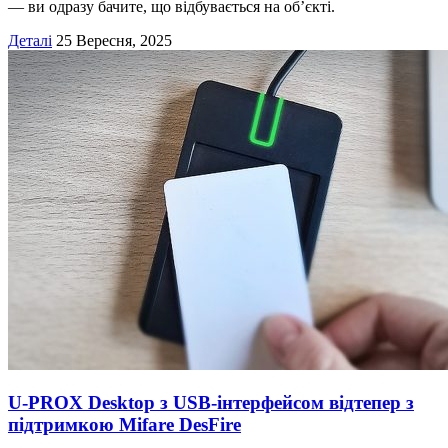
— ви одразу бачите, що відбувається на об’єкті.
Деталі
25 Вересня, 2025
U-PROX Desktop з USB-інтерфейсом відтепер з
підтримкою Mifare DesFire