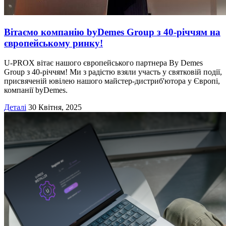
Вітаємо компанію byDemes Group з 40-річчям на
європейському ринку!
U-PROX вітає нашого європейського партнера By Demes
Group з 40-річчям! Ми з радістю взяли участь у святковій події,
присвяченій ювілею нашого майстер-дистриб'ютора у Європі,
компанії byDemes.
Деталі
30 Квітня, 2025