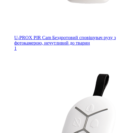
U-PROX PIR Cam
Бездротовий сповіщувач руху з
фотокамерою, нечутливий до тварин
1