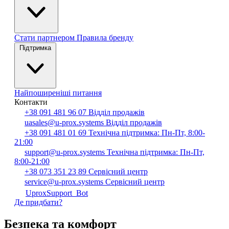
Стати партнером
Правила бренду
Підтримка
Найпоширеніші питання
Контакти
+38 091 481 96 07
Відділ продажів
uasales@u-prox.systems
Відділ продажів
+38 091 481 01 69
Технічна підтримка: Пн-Пт, 8:00-
21:00
support@u-prox.systems
Технічна підтримка: Пн-Пт,
8:00-21:00
+38 073 351 23 89
Сервісний центр
service@u-prox.systems
Сервісний центр
UproxSupport_Bot
Де придбати?
Безпека та комфорт