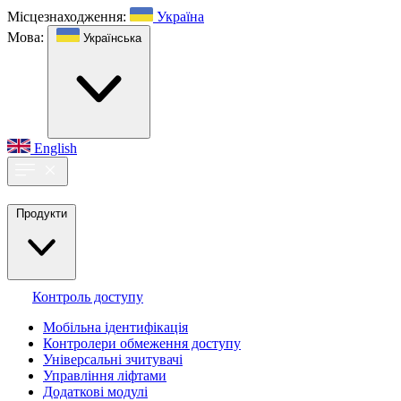
Місцезнаходження:
Україна
Мова:
Українська
English
Продукти
Контроль доступу
Мобільна ідентифікація
Контролери обмеження доступу
Універсальні зчитувачі
Управління ліфтами
Додаткові модулі