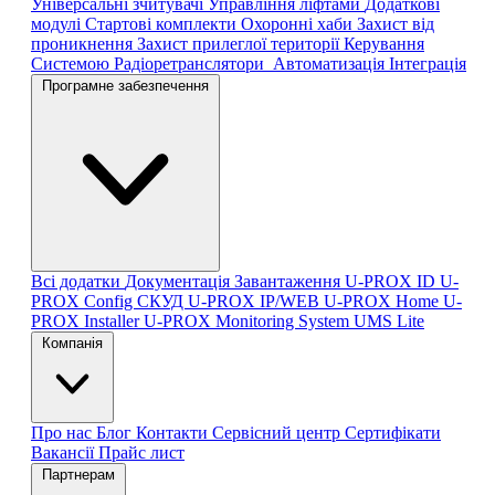
Універсальні зчитувачі
Управління ліфтами
Додаткові
модулі
Стартові комплекти
Охоронні хаби
Захист від
проникнення
Захист прилеглої території
Керування
Системою
Радіоретранслятори
Автоматизація
Інтеграція
Програмне забезпечення
Всі додатки
Документація
Завантаження
U-PROX ID
U-
PROX Config
СКУД U-PROX IP/WEB
U-PROX Home
U-
PROX Installer
U-PROX Monitoring System
UMS Lite
Компанія
Про нас
Блог
Контакти
Сервісний центр
Сертифікати
Вакансії
Прайс лист
Партнерам