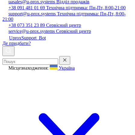
uasales@u-prox.systems
Відділ продажів
+38 091 481 01 69
Технічна підтримка: Пн-Пт, 8:00-21:00
support@u-prox.systems
Технічна підтримка: Пн-Пт, 8:00-
21:00
+38 073 351 23 89
Сервісний центр
service@u-prox.systems
Сервісний центр
UproxSupport_Bot
Де придбати?
Місцезнаходження:
Україна