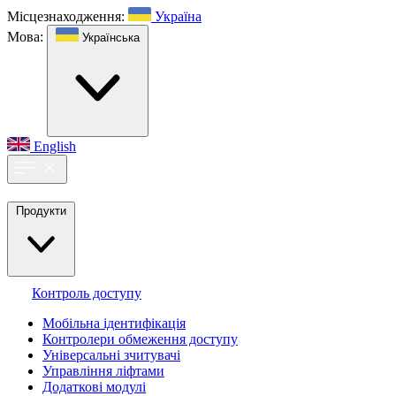
Місцезнаходження:
Україна
Мова:
Українська
English
Продукти
Контроль доступу
Мобільна ідентифікація
Контролери обмеження доступу
Універсальні зчитувачі
Управління ліфтами
Додаткові модулі