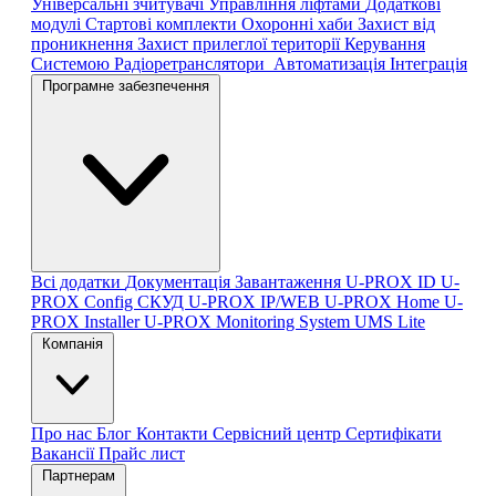
Універсальні зчитувачі
Управління ліфтами
Додаткові
модулі
Стартові комплекти
Охоронні хаби
Захист від
проникнення
Захист прилеглої території
Керування
Системою
Радіоретранслятори
Автоматизація
Інтеграція
Програмне забезпечення
Всі додатки
Документація
Завантаження
U-PROX ID
U-
PROX Config
СКУД U-PROX IP/WEB
U-PROX Home
U-
PROX Installer
U-PROX Monitoring System
UMS Lite
Компанія
Про нас
Блог
Контакти
Сервісний центр
Сертифікати
Вакансії
Прайс лист
Партнерам