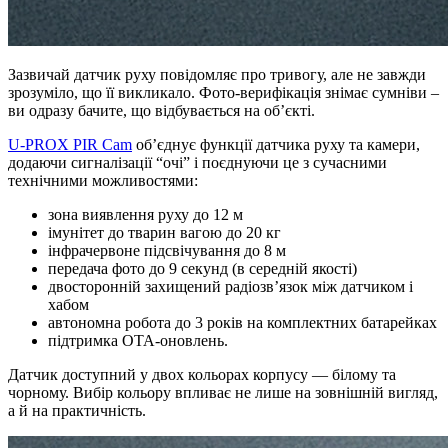
Зазвичай датчик руху повідомляє про тривогу, але не завжди
зрозуміло, що її викликало. Фото-верифікація знімає сумніви –
ви одразу бачите, що відбувається на об’єкті.
U-PROX PIR Cam
об’єднує функції датчика руху та камери,
додаючи сигналізації “очі” і поєднуючи це з сучасними
технічними можливостями:
зона виявлення руху до 12 м
імунітет до тварин вагою до 20 кг
інфрачервоне підсвічування до 8 м
передача фото до 9 секунд (в середній якості)
двосторонній захищений радіозв’язок між датчиком і
хабом
автономна робота до 3 років на комплектних батарейках
підтримка OTA-оновлень.
Датчик доступний у двох кольорах корпусу — білому та
чорному. Вибір кольору впливає не лише на зовнішній вигляд,
а й на практичність.