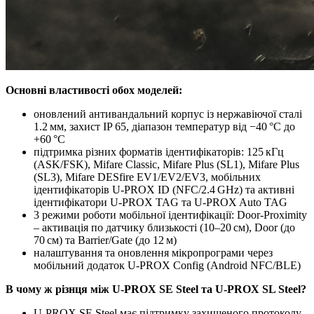
Основні властивості обох моделей:
оновлений антивандальний корпус із нержавіючої сталі
1.2 мм, захист IP 65, діапазон температур від −40 °C до
+60 °C
підтримка різних форматів ідентифікаторів: 125 кГц
(ASK/FSK), Mifare Classic, Mifare Plus (SL1), Mifare Plus
(SL3), Mifare DESfire EV1/EV2/EV3, мобільних
ідентифікаторів U‑PROX ID (NFC/2.4 GHz) та активні
ідентифікатори U-PROX TAG та U-PROX Auto TAG
3 режими роботи мобільної ідентифікації: Door-Proximity
– активація по датчику близькості (10–20 см), Door (до
70 см) та Barrier/Gate (до 12 м)
налаштування та оновлення мікропрограми через
мобільний додаток U‑PROX Config (Android NFC/BLE)
В чому ж різнця між U-PROX SE Steel та U-PROX SL Steel?
U-PROX SE Steel має підтримку захищеного протоколу