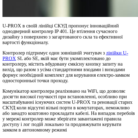
U-PROX в своїй лінійці СКУД пропонує інноваційний
однодверний контролер IP 401. Це втілення сучасного
дизайну з поверхнею з загартованого скла та ефективної
вартості функціоналу.
Контролер підтримує один зовнішній зчитувач з
лінійки U-
PROX
SL або SE, якій має бути укомплектовано до
контролеру, містить вбудовану ємкісну кнопку запиту на
вихід, що разом з усіма стандартними входами і виходами
формує необхідний комплект для керування електро-замком
односторонньої точки проходу.
Комунікатор контролера реалізовано на WiFi, що дозволяє
досягти високої гнучкості при встановленні, особливо при
масштабуванні існуючих систем U-PROX та реновації старих
СКУД коли відсутні вільні порти в комутаторах, неможливо
або занадто коштовно прокладати кабелі. На випадок перебоїв
у мережі контролер може зберігати завантажені правила
доступу і лог подій локально та продовжувати керувати
замком в автономному режимі