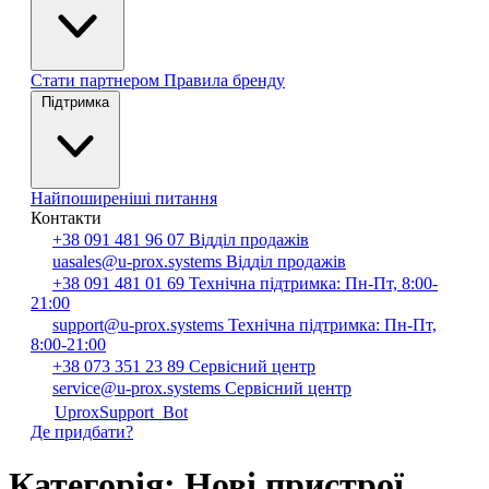
Стати партнером
Правила бренду
Підтримка
Найпоширеніші питання
Контакти
+38 091 481 96 07
Відділ продажів
uasales@u-prox.systems
Відділ продажів
+38 091 481 01 69
Технічна підтримка: Пн-Пт, 8:00-
21:00
support@u-prox.systems
Технічна підтримка: Пн-Пт,
8:00-21:00
+38 073 351 23 89
Сервісний центр
service@u-prox.systems
Сервісний центр
UproxSupport_Bot
Де придбати?
Категорія:
Нові пристрої