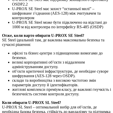
OSDP2.2
U-PROX SE Steel має захист “останньої милі” –
шифроване з’єднання (AES-128) між зчитувачем та
контролером
U-PROX SE Steel може бути підключено на відстані до
1000 м від контролера по інтерфейсу RS-485 (OSDP)
Отже, коли варто обирати U-PROX SE Steel?
SE Steel ідеальний там, де важлива максимальна безпека та
сучасні рішення:
офісні та бізнес-центри з підвищеними вимогами до
безпеки.
великі корпоративні об’єкти з віддаленим
адмініструванням доступу.
об’єкти критичної інфраструктури, де необхідне суворе
шифрування (AES-128 через OSDP).
склади та виробництва з високою частотою змін
параметрів доступу й ідентифікаторів.
житлові комплекси преміум-класу, де важливі гнучкість і
безпечність системи контроля доступу.
Коли обирати U-PROX SL Steel?
U-PROX SL Steel – оптимальний вибір для об’єктів, де
необхідна базова безпека, стійкість до вандалізму та підтримка