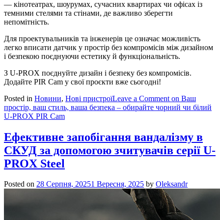
— кінотеатрах, шоурумах, сучасних квартирах чи офісах із
темними стелями та стінами, де важливо зберегти
непомітність.
Для проектувальників та інженерів це означає можливість
легко вписати датчик у простір без компромісів між дизайном
і безпекою поєднуючи естетику й функціональність.
З U-PROX поєднуйте дизайн і безпеку без компромісів.
Додайте PIR Cam у свої проєкти вже сьогодні!
Posted in
Новини
,
Нові пристрої
Leave a Comment
on Ваш
простір, ваш стиль, ваша безпека – обирайте чорний чи білий
U-PROX PIR Cam
Ефективне запобігання вандалізму в
СКУД за допомогою зчитувачів серії U-
PROX Steel
Posted on
28 Серпня, 2025
1 Вересня, 2025
by
Oleksandr