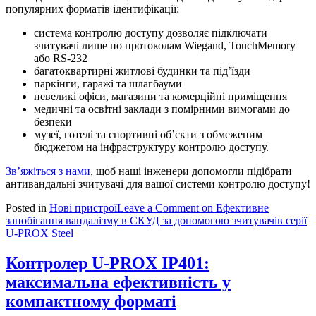
популярних форматів ідентифікації:
система контролю доступу дозволяє підключати
зчитувачі лише по протоколам Wiegand, TouchMemory
або RS-232
багатоквартирні житлові будинки та під’їзди
паркінги, гаражі та шлагбауми
невеликі офіси, магазини та комерційні приміщення
медичні та освітні заклади з помірними вимогами до
безпеки
музеї, готелі та спортивні об’єкти з обмеженим
бюджетом на інфраструктуру контролю доступу.
Зв’яжіться з нами
, щоб наші інженери допомогли підібрати
антивандальні зчитувачі для вашої системи контролю доступу!
Posted in
Нові пристрої
Leave a Comment
on Ефективне
запобігання вандалізму в СКУД за допомогою зчитувачів серії
U-PROX Steel
Контролер U-PROX IP401:
максимальна ефективність у
компактному форматі