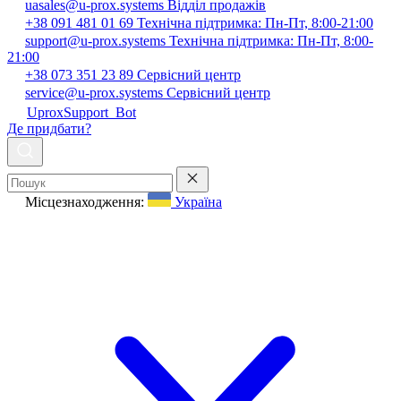
uasales@u-prox.systems
Відділ продажів
+38 091 481 01 69
Технічна підтримка: Пн-Пт, 8:00-21:00
support@u-prox.systems
Технічна підтримка: Пн-Пт, 8:00-
21:00
+38 073 351 23 89
Сервісний центр
service@u-prox.systems
Сервісний центр
UproxSupport_Bot
Де придбати?
Місцезнаходження:
Україна