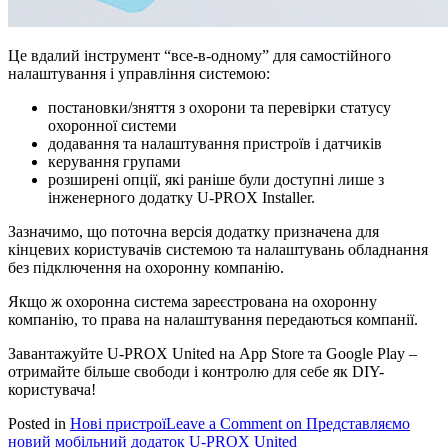
Це вдалий інструмент “все-в-одному” для самостійного
налаштування і управління системою:
постановки/зняття з охорони та перевірки статусу
охоронної системи
додавання та налаштування пристроїв і датчиків
керування групами
розширені опції, які раніше були доступні лише з
інженерного додатку U-PROX Installer.
Зазначимо, що поточна версія додатку призначена для
кінцевих користувачів системою та налаштувань обладнання
без підключення на охоронну компанію.
Якщо ж охоронна система зареєстрована на охоронну
компанію, то права на налаштування передаються компанії.
Завантажуйте U-PROX United на App Store та Google Play –
отримайте більше свободи і контролю для себе як DIY-
користувача!
Posted in
Нові пристрої
Leave a Comment
on Представляємо
новий мобільний додаток U-PROX United