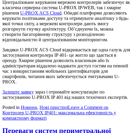
Централізоване керування мережею контролерів забезпечує як
класична серверна система U-PROX IP/WEB, так і хмарне
рішення
U-PROX ACS Cloud
. Обидві платформи дозволяють
керувати політиками доступу та отримувати аналітику з будь-
якої точки світу, а мережеві контролери дають змогу
розгорнути гнучку архітектуру. Об’єднуючи їх, можна
створити багаторівневу структуру з розподіленою
відповідальністю й централізованим моніторингом.
Завдяки U-PROX ACS Cloud відкривається ще одна галузь для
застосування контролера IP 401- це житло що здається в
оренду. Хмарне рішення дозволить власникам або їх
адміністраторам віддалено надавати доступ гостям на певний
час з використанням мобільних ідентифікаторів для
смартфонів, читання яких забезпечується зчитувачами U-
PROX.
Залиште заявку
зараз і отримайте консультацію по
застосуванню U-PROX IP 401 від наших технічних експертів.
Posted in
Новини
,
Нові пристрої
Leave a Comment
on
Контролер U-PROX IP401: максимальна ефективність у
компактному форматі
Переваги систем периметральної